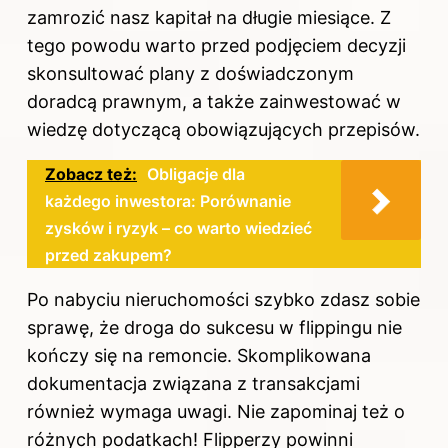
zamrozić nasz kapitał na długie miesiące. Z
tego powodu warto przed podjęciem decyzji
skonsultować plany z doświadczonym
doradcą prawnym, a także zainwestować w
wiedzę dotyczącą obowiązujących przepisów.
Zobacz też:
Obligacje dla
każdego inwestora: Porównanie
zysków i ryzyk – co warto wiedzieć
przed zakupem?
Po nabyciu nieruchomości szybko zdasz sobie
sprawę, że droga do sukcesu w flippingu nie
kończy się na remoncie. Skomplikowana
dokumentacja związana z transakcjami
również wymaga uwagi. Nie zapominaj też o
różnych podatkach! Flipperzy powinni