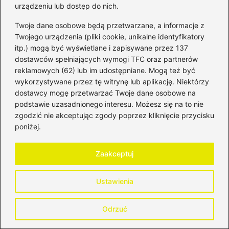
Najczęstsze błędy flipperów to
urządzeniu lub dostęp do nich.
przeinwestowanie w remonty, które nie
Twoje dane osobowe będą przetwarzane, a informacje z
zwiększają wartości nieruchomości oraz
Twojego urządzenia (pliki cookie, unikalne identyfikatory
niedoszacowanie kosztów. Inwestorzy
itp.) mogą być wyświetlane i zapisywane przez 137
dostawców spełniających wymogi TFC oraz partnerów
powinni być świadomi ryzyka i dokładnie
reklamowych (62) lub im udostępniane. Mogą też być
analizować nie tylko projekty, ale także
wykorzystywane przez tę witrynę lub aplikację. Niektórzy
przepisy prawne związane z flippingiem.
dostawcy mogę przetwarzać Twoje dane osobowe na
podstawie uzasadnionego interesu. Możesz się na to nie
zgodzić nie akceptując zgody poprzez kliknięcie przycisku
poniżej.
Zaakceptuj
Ustawienia
Odrzuć