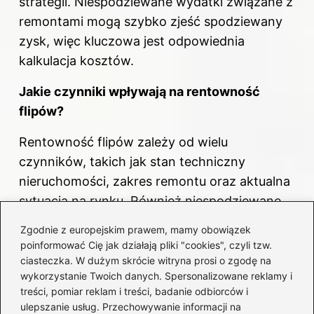
strategii. Niespodziewane wydatki związane z
remontami mogą szybko zjeść spodziewany
zysk, więc kluczowa jest odpowiednia
kalkulacja kosztów.
Jakie czynniki wpływają na rentowność
flipów?
Rentowność flipów zależy od wielu
czynników, takich jak stan techniczny
nieruchomości, zakres remontu oraz aktualna
sytuacja na rynku. Również niespodziewane
wydatki oraz spóźnienia w sprzedaży mogą
Zgodnie z europejskim prawem, mamy obowiązek
znacząco wpłynąć na ostateczny zysk.
poinformować Cię jak działają pliki "cookies", czyli tzw.
ciasteczka. W dużym skrócie witryna prosi o zgodę na
Jakie błędy są najczęściej popełniane przez
wykorzystanie Twoich danych. Spersonalizowane reklamy i
flipperów?
treści, pomiar reklam i treści, badanie odbiorców i
ulepszanie usług. Przechowywanie informacji na