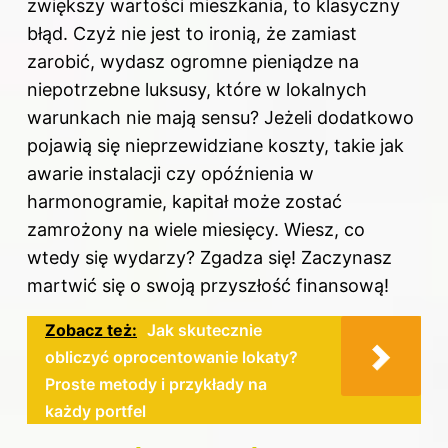
zwiększy wartości mieszkania, to klasyczny
błąd. Czyż nie jest to ironią, że zamiast
zarobić, wydasz ogromne pieniądze na
niepotrzebne luksusy, które w lokalnych
warunkach nie mają sensu? Jeżeli dodatkowo
pojawią się nieprzewidziane koszty, takie jak
awarie instalacji czy opóźnienia w
harmonogramie, kapitał może zostać
zamrożony na wiele miesięcy. Wiesz, co
wtedy się wydarzy? Zgadza się! Zaczynasz
martwić się o swoją przyszłość finansową!
Zobacz też:
Jak skutecznie
obliczyć oprocentowanie lokaty?
Proste metody i przykłady na
każdy portfel