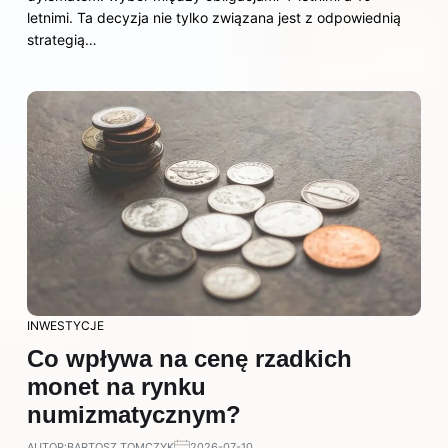
letnimi. Ta decyzja nie tylko związana jest z odpowiednią
strategią…
INWESTYCJE
Co wpływa na cenę rzadkich
monet na rynku
numizmatycznym?
AUTOR:
BARTOSZ TOMCZYK
2026-07-10