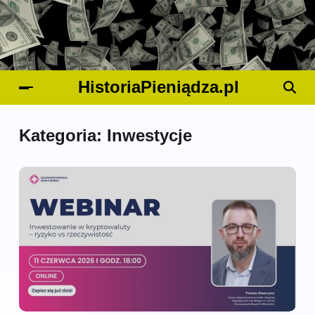
HistoriaPieniądza.pl
Kategoria:
Inwestycje