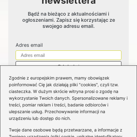
newslettera
Bądź na bieżąco z aktualnościami i
ogłoszeniami. Zapisz się korzystając ze
swojego adresu email.
Adres email
Zgodnie z europejskim prawem, mamy obowiązek
poinformować Cię jak działają pliki "cookies", czyli tzw.
ciasteczka. W dużym skrócie witryna prosi o zgodę na
wykorzystanie Twoich danych. Spersonalizowane reklamy i
Kategorie
treści, pomiar reklam i treści, badanie odbiorców i
ulepszanie usług. Przechowywanie informacji na
Bankowość
(184)
urządzeniu lub dostęp do nich.
Fundusze
(36)
Twoje dane osobowe będą przetwarzane, a informacje z
Giełda
(28)
Twojego urządzenia (pliki cookie, unikalne identyfikatory