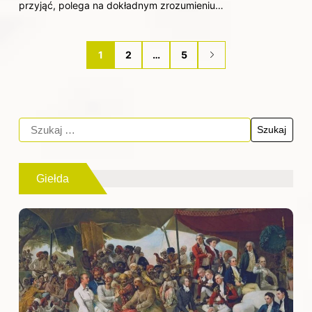
przyjąć, polega na dokładnym zrozumieniu…
1
2
…
5
Giełda