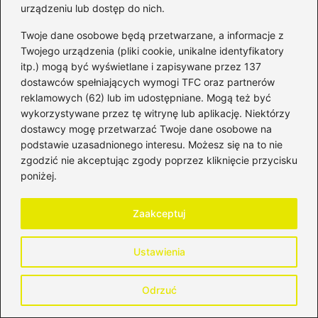
urządzeniu lub dostęp do nich.
Twoje dane osobowe będą przetwarzane, a informacje z
Twojego urządzenia (pliki cookie, unikalne identyfikatory
Dodaj komentarz
itp.) mogą być wyświetlane i zapisywane przez 137
dostawców spełniających wymogi TFC oraz partnerów
reklamowych (62) lub im udostępniane. Mogą też być
Twój adres email nie zostanie opublikowany.
Wymagane pola są oznaczone
*
wykorzystywane przez tę witrynę lub aplikację. Niektórzy
dostawcy mogę przetwarzać Twoje dane osobowe na
Komentarz
*
podstawie uzasadnionego interesu. Możesz się na to nie
zgodzić nie akceptując zgody poprzez kliknięcie przycisku
poniżej.
Zaakceptuj
Ustawienia
Nazwa
*
Odrzuć
Adres email
*