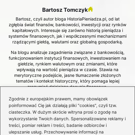
Bartosz Tomczyk
Bartosz, czyli autor bloga HistoriaPieniadza.pl, od lat
zgłębia świat finansów, bankowości, inwestycji oraz rynków
kapitałowych. Interesuje się zarówno historią pieniądza i
systemów finansowych, jak i współczesnymi mechanizmami
rządzącymi giełdą, walutami oraz globalną gospodarką.
Na blogu analizuje zagadnienia związane z bankowością,
funkcjonowaniem instytucji finansowych, inwestowaniem na
giełdzie, rynkiem walutowym oraz zmianami, które
wpływają na wartość pieniądza w czasie. Stawia na
merytoryczne podejście, jasne tłumaczenie złożonych
tematów i kontekst historyczny, który pomaga lepiej
zrozumieć dzisiejsze decyzje finansowe.
Zgodnie z europejskim prawem, mamy obowiązek
←
Praktyczny przewodnik: Jak rozliczyć PIT 28 i
poinformować Cię jak działają pliki "cookies", czyli tzw.
uniknąć najczęstszych błędów przy składaniu
ciasteczka. W dużym skrócie witryna prosi o zgodę na
formularza
wykorzystanie Twoich danych. Spersonalizowane reklamy i
treści, pomiar reklam i treści, badanie odbiorców i
→
Oprocentowanie skarbonki w iPKO – jakie są aktualne
ulepszanie usług. Przechowywanie informacji na
stawki? Sprawdź teraz!