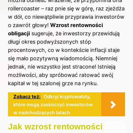
można odnieść wrażenie, że przypomina ona
rollercoaster – raz pnie się w górę, raz zjeżdża
w dół, co niewątpliwie przyprawia inwestorów
o zawrót głowy!
Wzrost rentowności
obligacji
sugeruje, że inwestorzy przewidują
długi okres podwyższonych stóp
procentowych, co w kontekście inflacji staje
się mało pozytywną wiadomością. Niemniej
jednak, nie wszystko jest stracone! Istnieją
możliwości, aby spróbować ratować swój
kapitał w tej szalonej grze na rynku.
Zobacz też:
Odkryj kryptowaluty,
które mogą zaskoczyć inwestorów
w nadchodzących latach
Jak wzrost rentowności