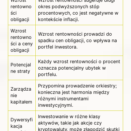
Wzrost
Wzrost rentowności sugeruje długi
rentowno
okres podwyższonych stóp
ści
procentowych, co jest negatywne w
obligacji
kontekście inflacji.
Wzrost
Wzrost rentowności prowadzi do
rentowno
spadku cen obligacji, co wpływa na
ści a ceny
portfel inwestora.
obligacji
Każdy wzrost rentowności o procent
Potencjal
oznacza potencjalny ubytek w
ne straty
portfelu.
Przypomina prowadzenie orkiestry;
Zarządza
konieczna jest harmonia między
nie
różnymi instrumentami
kapitałem
inwestycyjnymi.
Inwestowanie w różne klasy
Dywersyfi
aktywów, takie jak akcje czy
kacja
kryptowaluty, może złagodzić skutki