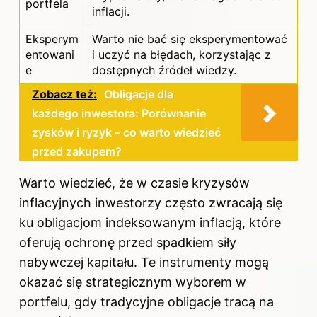
portfela
inflacji.
Eksperym
Warto nie bać się eksperymentować
entowani
i uczyć na błędach, korzystając z
e
dostępnych źródeł wiedzy.
Zobacz też:
Obligacje dla
każdego inwestora: Porównanie
zysków i ryzyk – co warto wiedzieć
przed zakupem?
Warto wiedzieć, że w czasie kryzysów
inflacyjnych inwestorzy często zwracają się
ku obligacjom indeksowanym inflacją, które
oferują ochronę przed spadkiem siły
nabywczej kapitału. Te instrumenty mogą
okazać się strategicznym wyborem w
portfelu, gdy tradycyjne obligacje tracą na