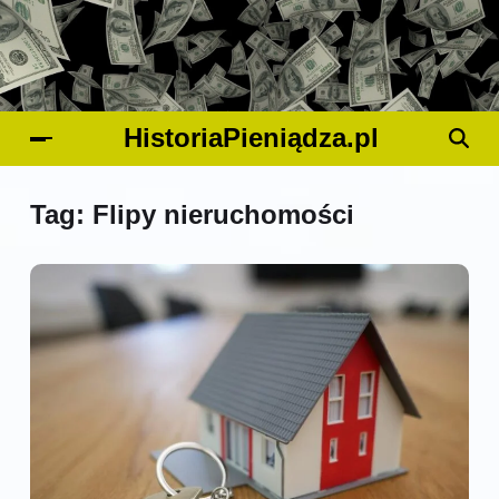
HistoriaPieniądza.pl
Tag:
Flipy nieruchomości