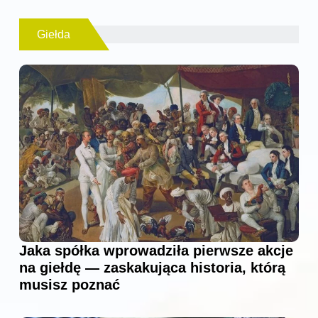
Giełda
Jaka spółka wprowadziła pierwsze akcje
na giełdę — zaskakująca historia, którą
musisz poznać