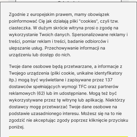
Zgodnie z europejskim prawem, mamy obowiązek
poinformować Cię jak działają pliki "cookies", czyli tzw.
ciasteczka. W dużym skrócie witryna prosi o zgodę na
wykorzystanie Twoich danych. Spersonalizowane reklamy i
Kategorie
treści, pomiar reklam i treści, badanie odbiorców i
ulepszanie usług. Przechowywanie informacji na
Bankowość
(181)
urządzeniu lub dostęp do nich.
Fundusze
(36)
Twoje dane osobowe będą przetwarzane, a informacje z
Giełda
(28)
Twojego urządzenia (pliki cookie, unikalne identyfikatory
itp.) mogą być wyświetlane i zapisywane przez 137
Inwestycje
(49)
dostawców spełniających wymogi TFC oraz partnerów
Rentowność
(32)
reklamowych (62) lub im udostępniane. Mogą też być
Rozliczenia
(196)
wykorzystywane przez tę witrynę lub aplikację. Niektórzy
Świadczenia socjalne
(59)
dostawcy mogę przetwarzać Twoje dane osobowe na
podstawie uzasadnionego interesu. Możesz się na to nie
Waluty
(21)
zgodzić nie akceptując zgody poprzez kliknięcie przycisku
Windykacja
(49)
poniżej.
Zadłużenie
(64)