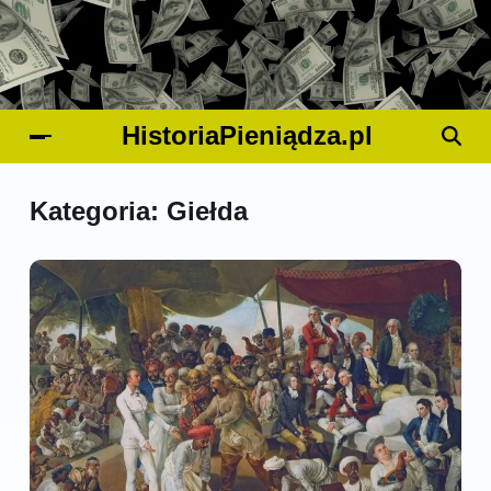
HistoriaPieniądza.pl
Kategoria:
Giełda