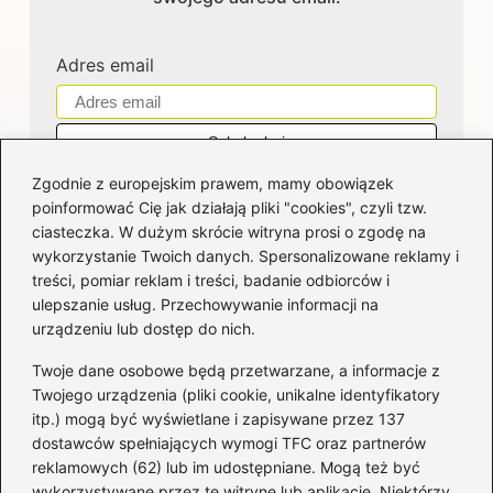
Adres email
Zgodnie z europejskim prawem, mamy obowiązek
poinformować Cię jak działają pliki "cookies", czyli tzw.
ciasteczka. W dużym skrócie witryna prosi o zgodę na
wykorzystanie Twoich danych. Spersonalizowane reklamy i
Kategorie
treści, pomiar reklam i treści, badanie odbiorców i
ulepszanie usług. Przechowywanie informacji na
Bankowość
(181)
urządzeniu lub dostęp do nich.
Fundusze
(36)
Twoje dane osobowe będą przetwarzane, a informacje z
Giełda
(28)
Twojego urządzenia (pliki cookie, unikalne identyfikatory
itp.) mogą być wyświetlane i zapisywane przez 137
Inwestycje
(49)
dostawców spełniających wymogi TFC oraz partnerów
Rentowność
(32)
reklamowych (62) lub im udostępniane. Mogą też być
Rozliczenia
(196)
wykorzystywane przez tę witrynę lub aplikację. Niektórzy