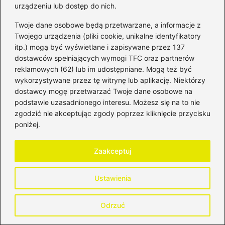
W Ergo 4 klienci mogą liczyć na podwójne
urządzeniu lub dostęp do nich.
świadczenie w przypadku uszczerbku na
Twoje dane osobowe będą przetwarzane, a informacje z
zdrowiu, co znacząco zwiększa poziom
Twojego urządzenia (pliki cookie, unikalne identyfikatory
itp.) mogą być wyświetlane i zapisywane przez 137
wsparcia finansowego. Dodatkowo,
dostawców spełniających wymogi TFC oraz partnerów
ubezpieczenie zapewnia 10% sumy
reklamowych (62) lub im udostępniane. Mogą też być
ubezpieczenia, które można wykorzystać na
wykorzystywane przez tę witrynę lub aplikację. Niektórzy
różne usługi medyczne przez trzy lata, co jest
dostawcy mogę przetwarzać Twoje dane osobowe na
podstawie uzasadnionego interesu. Możesz się na to nie
dodatkowym atutem tego pakietu.
zgodzić nie akceptując zgody poprzez kliknięcie przycisku
poniżej.
Zaakceptuj
Ustawienia
Odrzuć