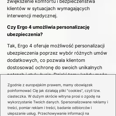
zwiększenie komfortu i bezpieczeństwa
klientów w sytuacjach wymagających
interwencji medycznej.
Czy Ergo 4 umożliwia personalizację
ubezpieczenia
?
Tak, Ergo 4 oferuje możliwość personalizacji
ubezpieczenia poprzez wybór różnych umów
dodatkowych, co pozwala klientom
dostosować ochronę do swoich unikalnych
potrzeb i stylu życia. Dzięki temu każdy może
stworzyć swój „zestaw marzeń”
Zgodnie z europejskim prawem, mamy obowiązek
ubezpieczeniowych, co zwiększa
poinformować Cię jak działają pliki "cookies", czyli tzw.
elastyczność oferty.
ciasteczka. W dużym skrócie witryna prosi o zgodę na
wykorzystanie Twoich danych. Spersonalizowane reklamy i
Co z wypłatami świadczeń w Ergo 4?
treści, pomiar reklam i treści, badanie odbiorców i
ulepszanie usług. Przechowywanie informacji na