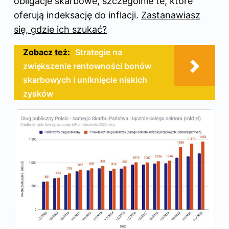
obligacje skarbowe, szczególnie te, które
oferują indeksację do inflacji.
Zastanawiasz
się, gdzie ich szukać?
Zobacz też:
Strategie na
zwiększenie rentowności bonów
skarbowych i uniknięcie niskich
zysków