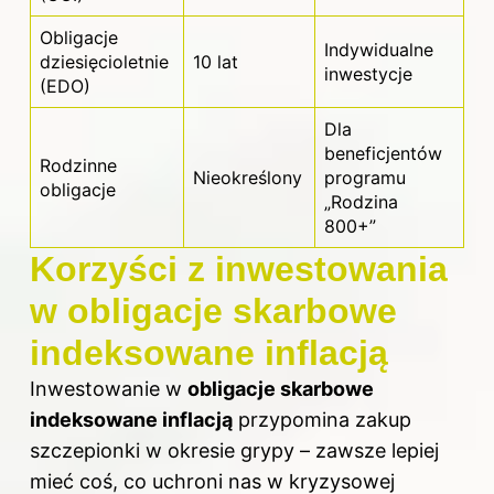
Obligacje
Indywidualne
dziesięcioletnie
10 lat
inwestycje
(EDO)
Dla
beneficjentów
Rodzinne
Nieokreślony
programu
obligacje
„Rodzina
800+”
Korzyści z inwestowania
w obligacje skarbowe
indeksowane inflacją
Inwestowanie w
obligacje skarbowe
indeksowane inflacją
przypomina zakup
szczepionki w okresie grypy – zawsze lepiej
mieć coś, co uchroni nas w kryzysowej