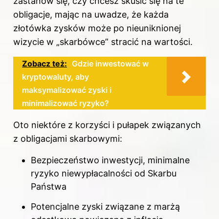
zastanów się, czy chcesz skusić się na te
obligacje, mając na uwadze, że każda
złotówka zysków może po nieuniknionej
wizycie w „skarbówce” stracić na wartości.
Zobacz też:
Gdzie inwestować w
kryptowaluty, aby
maksymalizować zyski i
minimalizować ryzyko?
Oto niektóre z korzyści i pułapek związanych
z obligacjami skarbowymi:
Bezpieczeństwo inwestycji, minimalne
ryzyko niewypłacalności od Skarbu
Państwa
Potencjalne zyski związane z marżą