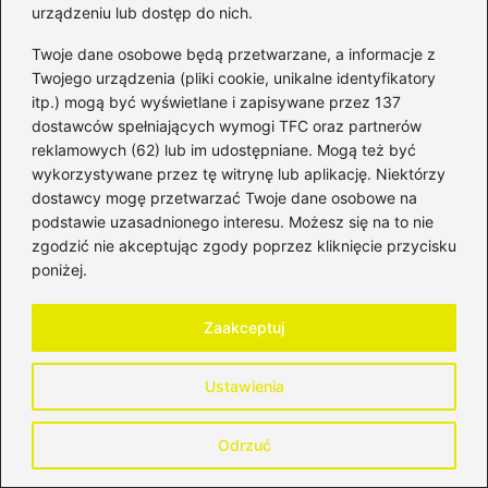
urządzeniu lub dostęp do nich.
merytoryczne podejście, jasne tłumaczenie złożonych
tematów i kontekst historyczny, który pomaga lepiej
Twoje dane osobowe będą przetwarzane, a informacje z
zrozumieć dzisiejsze decyzje finansowe.
Twojego urządzenia (pliki cookie, unikalne identyfikatory
itp.) mogą być wyświetlane i zapisywane przez 137
←
Korekta faktury – kluczowy element, który może
dostawców spełniających wymogi TFC oraz partnerów
uratować Twój biznes
reklamowych (62) lub im udostępniane. Mogą też być
wykorzystywane przez tę witrynę lub aplikację. Niektórzy
→
Najlepsze oferty lokat 3-miesięcznych – sprawdź,
dostawcy mogę przetwarzać Twoje dane osobowe na
jakie jest oprocentowanie!
podstawie uzasadnionego interesu. Możesz się na to nie
zgodzić nie akceptując zgody poprzez kliknięcie przycisku
poniżej.
Dodaj komentarz
Zaakceptuj
Twój adres email nie zostanie opublikowany.
Wymagane pola są oznaczone
*
Ustawienia
Komentarz
*
Odrzuć