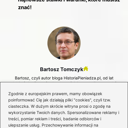
znać!
Bartosz Tomczyk
Bartosz, czyli autor bloga HistoriaPieniadza.pl, od lat
zgłębia świat finansów, bankowości, inwestycji oraz rynków
kapitałowych. Interesuje się zarówno historią pieniądza i
Zgodnie z europejskim prawem, mamy obowiązek
systemów finansowych, jak i współczesnymi mechanizmami
rządzącymi giełdą, walutami oraz globalną gospodarką.
poinformować Cię jak działają pliki "cookies", czyli tzw.
ciasteczka. W dużym skrócie witryna prosi o zgodę na
Na blogu analizuje zagadnienia związane z bankowością,
wykorzystanie Twoich danych. Spersonalizowane reklamy i
funkcjonowaniem instytucji finansowych, inwestowaniem na
treści, pomiar reklam i treści, badanie odbiorców i
giełdzie, rynkiem walutowym oraz zmianami, które
ulepszanie usług. Przechowywanie informacji na
wpływają na wartość pieniądza w czasie. Stawia na