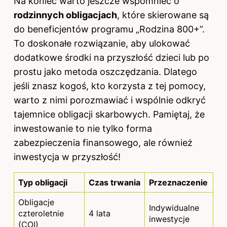
Na koniec warto jeszcze wspomnieć o
rodzinnych obligacjach
, które skierowane są
do beneficjentów programu „Rodzina 800+”.
To doskonałe rozwiązanie, aby ulokować
dodatkowe środki na przyszłość dzieci lub po
prostu jako metoda oszczędzania. Dlatego
jeśli znasz kogoś, kto korzysta z tej pomocy,
warto z nimi porozmawiać i wspólnie odkryć
tajemnice obligacji skarbowych. Pamiętaj, że
inwestowanie to nie tylko forma
zabezpieczenia finansowego, ale również
inwestycja w przyszłość!
Typ
obligacji
Czas trwania
Przeznaczenie
Obligacje
Indywidualne
czteroletnie
4 lata
inwestycje
(COI)