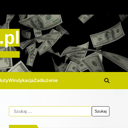
.pl
luty
Windykacja
Zadłużenie