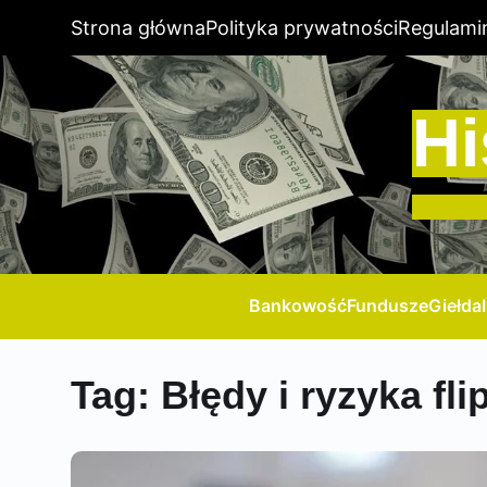
Strona główna
Polityka prywatności
Regulami
Hi
Bankowość
Fundusze
Giełda
Tag:
Błędy i ryzyka fl