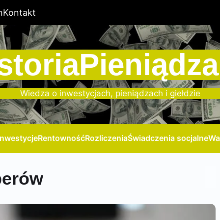
n
Kontakt
storiaPieniądza
Wiedza o inwestycjach, pieniądzach i giełdzie
Inwestycje
Rentowność
Rozliczenia
Świadczenia socjalne
Wa
iperów