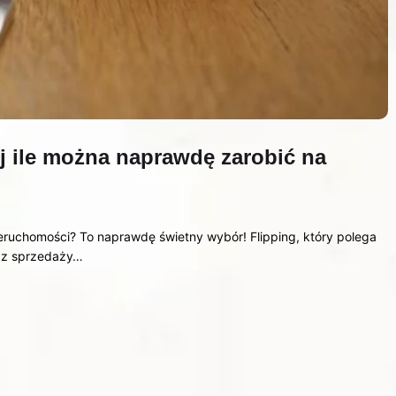
yj ile można naprawdę zarobić na
eruchomości? To naprawdę świetny wybór! Flipping, który polega
raz sprzedaży…