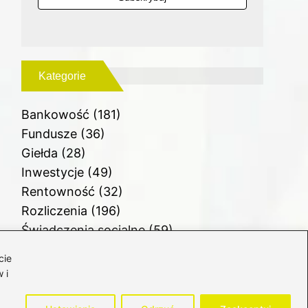
Kategorie
Bankowość
(181)
Fundusze
(36)
Giełda
(28)
Inwestycje
(49)
Rentowność
(32)
Rozliczenia
(196)
Świadczenia socjalne
(59)
Waluty
(21)
cie
Windykacja
(49)
 i
Zadłużenie
(64)