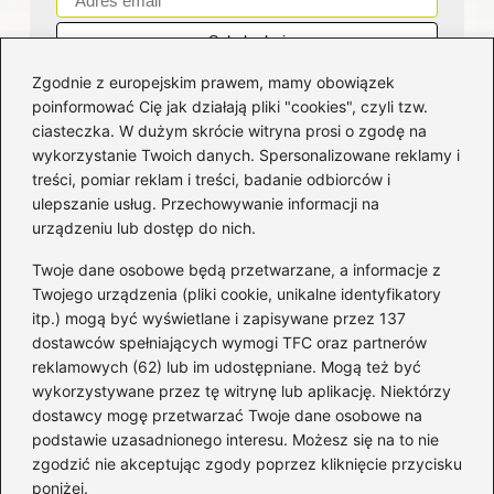
Zgodnie z europejskim prawem, mamy obowiązek
poinformować Cię jak działają pliki "cookies", czyli tzw.
ciasteczka. W dużym skrócie witryna prosi o zgodę na
wykorzystanie Twoich danych. Spersonalizowane reklamy i
Kategorie
treści, pomiar reklam i treści, badanie odbiorców i
ulepszanie usług. Przechowywanie informacji na
Bankowość
(181)
urządzeniu lub dostęp do nich.
Fundusze
(36)
Twoje dane osobowe będą przetwarzane, a informacje z
Giełda
(28)
Twojego urządzenia (pliki cookie, unikalne identyfikatory
itp.) mogą być wyświetlane i zapisywane przez 137
Inwestycje
(49)
dostawców spełniających wymogi TFC oraz partnerów
Rentowność
(32)
reklamowych (62) lub im udostępniane. Mogą też być
Rozliczenia
(196)
wykorzystywane przez tę witrynę lub aplikację. Niektórzy
Świadczenia socjalne
(59)
dostawcy mogę przetwarzać Twoje dane osobowe na
podstawie uzasadnionego interesu. Możesz się na to nie
Waluty
(21)
zgodzić nie akceptując zgody poprzez kliknięcie przycisku
Windykacja
(49)
poniżej.