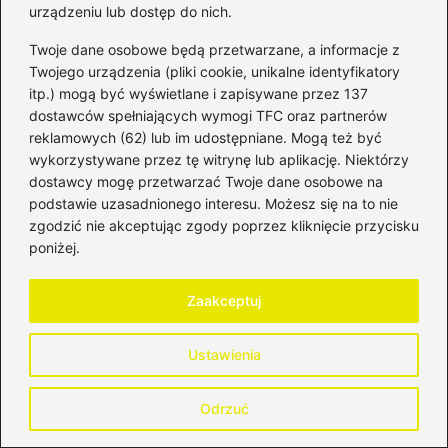
urządzeniu lub dostęp do nich.
Anioły biznesu – wszystko, co musisz
wiedzieć o inwestycjach w startupy
Twoje dane osobowe będą przetwarzane, a informacje z
Twojego urządzenia (pliki cookie, unikalne identyfikatory
itp.) mogą być wyświetlane i zapisywane przez 137
dostawców spełniających wymogi TFC oraz partnerów
10-letnie obligacje skarbowe
reklamowych (62) lub im udostępniane. Mogą też być
wykorzystywane przez tę witrynę lub aplikację. Niektórzy
Analiza zysków i ryzyka
dostawcy mogę przetwarzać Twoje dane osobowe na
Inwestowanie długoterminowe w obligacje
podstawie uzasadnionego interesu. Możesz się na to nie
zgodzić nie akceptując zgody poprzez kliknięcie przycisku
Perspektywy rynku obligacji
poniżej.
Porównanie instrumentów finansowych
Zaakceptuj
Ustawienia
Odrzuć