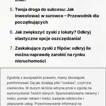
Twoja droga do sukcesu: Jak
inwestować w surowce – Przewodnik dla
początkujących
Jak zwiększyć zyski z lokaty? Odkryj
elastyczne opcje oszczędzania!
Zaskakujące zyski z flipów: odkryj ile
można naprawdę zarobić na rynku
nieruchomości
Lokata inwestycyjna – odkryj ryzyka i
korzyści, które mogą zaskoczyć!
Zgodnie z europejskim prawem, mamy obowiązek
poinformować Cię jak działają pliki "cookies", czyli tzw.
Staking kryptowalut – Przewodnik po
ciasteczka. W dużym skrócie witryna prosi o zgodę na
pasywnym dochodzie dla
wykorzystanie Twoich danych. Spersonalizowane reklamy i
treści, pomiar reklam i treści, badanie odbiorców i
początkujących
ulepszanie usług. Przechowywanie informacji na