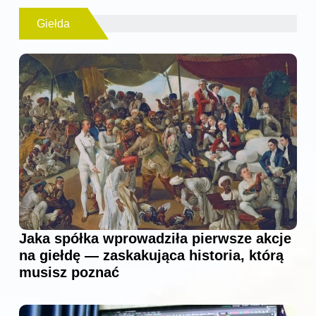
Giełda
Jaka spółka wprowadziła pierwsze akcje
na giełdę — zaskakująca historia, którą
musisz poznać