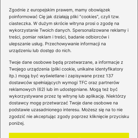
Zgodnie z europejskim prawem, mamy obowiązek
poinformować Cię jak działają pliki "cookies", czyli tzw.
ciasteczka. W dużym skrócie witryna prosi o zgodę na
wykorzystanie Twoich danych. Spersonalizowane reklamy i
Kategorie
treści, pomiar reklam i treści, badanie odbiorców i
ulepszanie usług. Przechowywanie informacji na
Bankowość
(181)
urządzeniu lub dostęp do nich.
Fundusze
(36)
Twoje dane osobowe będą przetwarzane, a informacje z
Giełda
(28)
Twojego urządzenia (pliki cookie, unikalne identyfikatory
itp.) mogą być wyświetlane i zapisywane przez 137
Inwestycje
(49)
dostawców spełniających wymogi TFC oraz partnerów
Rentowność
(32)
reklamowych (62) lub im udostępniane. Mogą też być
Rozliczenia
(196)
wykorzystywane przez tę witrynę lub aplikację. Niektórzy
Świadczenia socjalne
(59)
dostawcy mogę przetwarzać Twoje dane osobowe na
podstawie uzasadnionego interesu. Możesz się na to nie
Waluty
(21)
zgodzić nie akceptując zgody poprzez kliknięcie przycisku
Windykacja
(49)
poniżej.
Zadłużenie
(64)