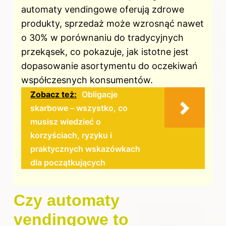
automaty vendingowe oferują zdrowe
produkty, sprzedaż może wzrosnąć nawet
o 30% w porównaniu do tradycyjnych
przekąsek, co pokazuje, jak istotne jest
dopasowanie asortymentu do oczekiwań
współczesnych konsumentów.
Zobacz też:
Obligacje
skarbowe – wszystko, co
musisz wiedzieć o
korzyściach, ryzyku i
praktycznych wskazówkach
dla początkujących
Czy automaty
vendingowe to