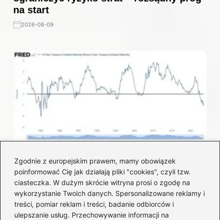
na start
2026-08-09
Krzywa rentowności: jak odczytać jej
Zgodnie z europejskim prawem, mamy obowiązek
kształt, by chronić inwestycje
poinformować Cię jak działają pliki "cookies", czyli tzw.
2026-07-30
ciasteczka. W dużym skrócie witryna prosi o zgodę na
wykorzystanie Twoich danych. Spersonalizowane reklamy i
treści, pomiar reklam i treści, badanie odbiorców i
ulepszanie usług. Przechowywanie informacji na