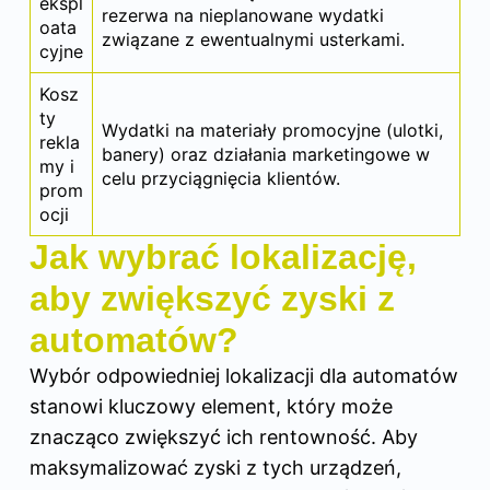
ekspl
rezerwa na nieplanowane wydatki
oata
związane z ewentualnymi usterkami.
cyjne
Kosz
ty
Wydatki na materiały promocyjne (ulotki,
rekla
banery) oraz działania marketingowe w
my i
celu przyciągnięcia klientów.
prom
ocji
Jak wybrać lokalizację,
aby zwiększyć zyski z
automatów?
Wybór odpowiedniej lokalizacji dla automatów
stanowi kluczowy element, który może
znacząco zwiększyć ich rentowność. Aby
maksymalizować zyski z tych urządzeń,