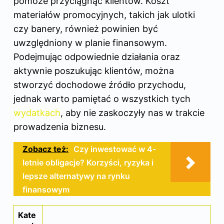
pomoże przyciągnąć klientów. Koszt
materiałów promocyjnych, takich jak ulotki
czy banery, również powinien być
uwzględniony w planie finansowym.
Podejmując odpowiednie działania oraz
aktywnie poszukując klientów, można
stworzyć dochodowe źródło przychodu,
jednak warto pamiętać o wszystkich tych
wydatkach
, aby nie zaskoczyły nas w trakcie
prowadzenia biznesu.
Zobacz też:
Czy inwestować w 4-
letnie obligacje? Korzyści, ryzyka i
lepsze alternatywy na rynku
finansowym
Kate