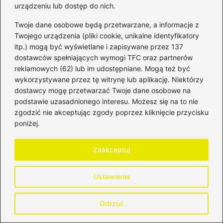
urządzeniu lub dostęp do nich.
Twoje dane osobowe będą przetwarzane, a informacje z
Twojego urządzenia (pliki cookie, unikalne identyfikatory
itp.) mogą być wyświetlane i zapisywane przez 137
dostawców spełniających wymogi TFC oraz partnerów
reklamowych (62) lub im udostępniane. Mogą też być
wykorzystywane przez tę witrynę lub aplikację. Niektórzy
Jak wymienić kryptowaluty na gotówkę
dostawcy mogę przetwarzać Twoje dane osobowe na
— metody i pułapki, które warto znać
podstawie uzasadnionego interesu. Możesz się na to nie
zgodzić nie akceptując zgody poprzez kliknięcie przycisku
2026-07-22
poniżej.
Zaakceptuj
Ustawienia
Odrzuć
Giełda