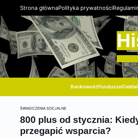
Strona główna
Polityka prywatności
Regulami
Hi
Bankowość
Fundusze
Giełda
ŚWIADCZENIA SOCJALNE
800 plus od stycznia: Kied
przegapić wsparcia?