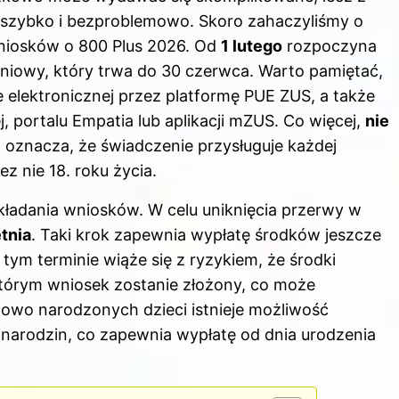
 szybko i bezproblemowo. Skoro zahaczyliśmy o
niosków o 800 Plus 2026
. Od
1 lutego
rozpoczyna
niowy, który trwa do 30 czerwca. Warto pamiętać,
e elektronicznej przez platformę PUE ZUS, a także
 portalu Empatia lub aplikacji mZUS. Co więcej,
nie
o oznacza, że świadczenie przysługuje każdej
z nie 18. roku życia.
adania wniosków. W celu uniknięcia przerwy w
tnia
. Taki krok zapewnia wypłatę środków jeszcze
ym terminie wiąże się z ryzykiem, że środki
tórym wniosek zostanie złożony, co może
owo narodzonych dzieci istnieje możliwość
 narodzin, co zapewnia wypłatę od dnia urodzenia