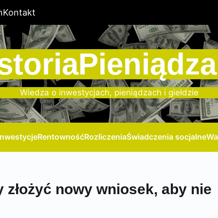
n
Kontakt
storiaPieniądza
Wiedza o inwestycjach, pieniądzach i giełdzie
Inwestycje
Rentowność
Rozliczenia
Świadczenia socjalne
Wa
y złożyć nowy wniosek, aby nie