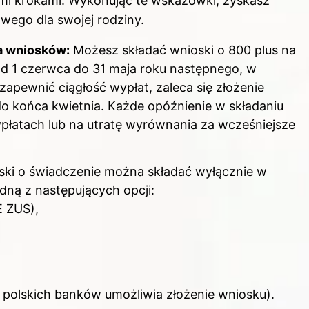
i krokami. Wykonując te wskazówki, zyskasz
wego dla swojej rodziny.
ia wniosków:
Możesz składać wnioski o 800 plus na
d 1 czerwca do 31 maja roku następnego, w
zapewnić ciągłość wypłat, zaleca się złożenie
j do końca kwietnia. Każde opóźnienie w składaniu
łatach lub na utratę wyrównania za wcześniejsze
ki o świadczenie można składać wyłącznie w
edną z następujących opcji:
E ZUS),
polskich banków umożliwia złożenie wniosku).