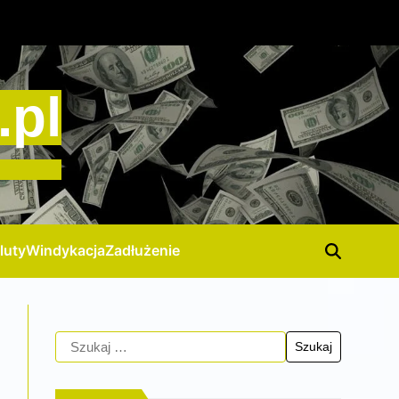
.pl
luty
Windykacja
Zadłużenie