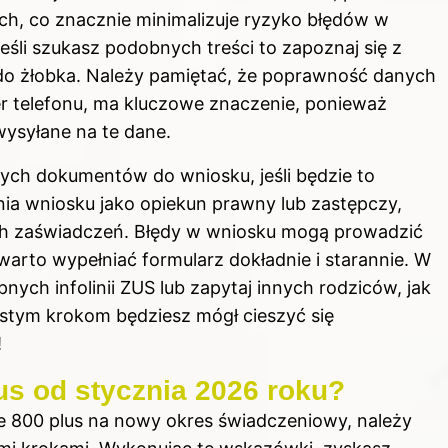
h, co znacznie minimalizuje ryzyko błędów w
Jeśli szukasz podobnych treści to
zapoznaj się z
do żłobka
. Należy pamiętać, że poprawność danych
er telefonu, ma kluczowe znaczenie, ponieważ
wysyłane na te dane.
ych dokumentów do wniosku, jeśli będzie to
nia wniosku jako opiekun prawny lub zastępczy,
ich zaświadczeń. Błędy w wniosku mogą prowadzić
arto wypełniać formularz dokładnie i starannie. W
nych infolinii ZUS lub zapytaj innych rodziców, jak
prostym krokom będziesz mógł cieszyć się
!
us od stycznia 2026 roku?
e 800 plus na nowy okres świadczeniowy, należy