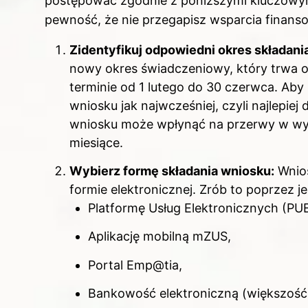
postępować zgodnie z poniższymi kluczowym
pewność, że nie przegapisz wsparcia finanso
Zidentyfikuj odpowiedni okres składan
nowy okres świadczeniowy, który trwa o
terminie od 1 lutego do 30 czerwca. Aby 
wniosku jak najwcześniej, czyli najlepie
wniosku może wpłynąć na przerwy w wyp
miesiące.
Wybierz formę składania wniosku:
Wnios
formie elektronicznej. Zrób to poprzez j
Platformę Usług Elektronicznych (PU
Aplikację mobilną mZUS,
Portal Emp@tia,
Bankowość elektroniczną (większość 