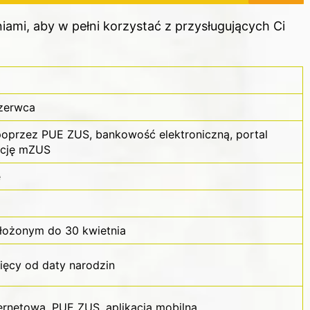
ami, aby w pełni korzystać z przysługujących Ci
czerwca
poprzez PUE ZUS, bankowość elektroniczną, portal
ację mZUS
e
łożonym do 30 kwietnia
ięcy od daty narodzin
rnetowa, PUE ZUS, aplikacja mobilna