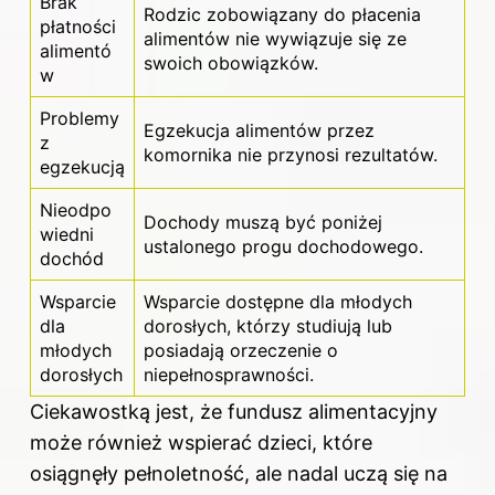
Brak
Rodzic zobowiązany do płacenia
płatności
alimentów nie wywiązuje się ze
alimentó
swoich obowiązków.
w
Problemy
Egzekucja alimentów przez
z
komornika nie przynosi rezultatów.
egzekucją
Nieodpo
Dochody muszą być poniżej
wiedni
ustalonego progu dochodowego.
dochód
Wsparcie
Wsparcie dostępne dla młodych
dla
dorosłych, którzy studiują lub
młodych
posiadają orzeczenie o
dorosłych
niepełnosprawności.
Ciekawostką jest, że fundusz alimentacyjny
może również wspierać dzieci, które
osiągnęły pełnoletność, ale nadal uczą się na