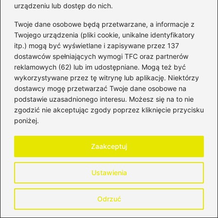
urządzeniu lub dostęp do nich.
Adres email
*
Twoje dane osobowe będą przetwarzane, a informacje z
Twojego urządzenia (pliki cookie, unikalne identyfikatory
Witryna internetowa
itp.) mogą być wyświetlane i zapisywane przez 137
dostawców spełniających wymogi TFC oraz partnerów
reklamowych (62) lub im udostępniane. Mogą też być
wykorzystywane przez tę witrynę lub aplikację. Niektórzy
Zapamiętaj moje dane w tej przeglądarce
podczas pisania kolejnych komentarzy.
dostawcy mogę przetwarzać Twoje dane osobowe na
podstawie uzasadnionego interesu. Możesz się na to nie
zgodzić nie akceptując zgody poprzez kliknięcie przycisku
poniżej.
Zaakceptuj
Poczytaj więcej
Ustawienia
Odrzuć