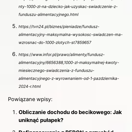
nty-1000-zl-na-dziecko-jak-uzyskac-swiadczenie-z-
funduszu-alimentacyjnego.html
https://tvn24.pl/biznes/pieniadze/fundusz-
alimentacyjny-maksymalna-wysokosc-swiadczen-ma-
wzrosnac-do-1000-zlotych-st7859657
https://www.infor.pl/prawo/alimenty/fundusz-
alimentacyjny/6656388,1000-zl-maksymalnej-kwoty-
miesiecznego-swiadczenia-z-funduszu-
alimentacyjnego-z-wyrownaniem-od-1-pazdziernika-
2024-r.html
Powiązane wpisy:
Obliczanie dochodu do becikowego: Jak
uniknąć pułapek?