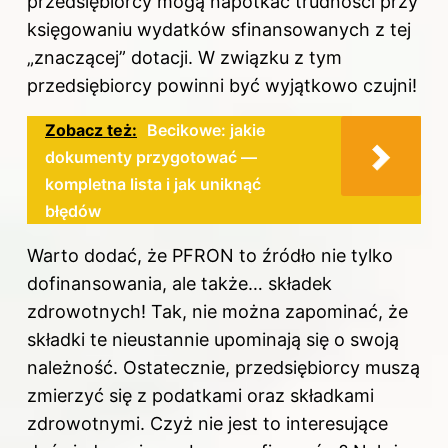
przedsiębiorcy mogą napotkać trudności przy
księgowaniu wydatków sfinansowanych z tej
„znaczącej” dotacji. W związku z tym
przedsiębiorcy powinni być wyjątkowo czujni!
Zobacz też:
Becikowe: jakie
dokumenty przygotować —
kompletna lista i jak uniknąć
błędów
Warto dodać, że PFRON to źródło nie tylko
dofinansowania, ale także… składek
zdrowotnych! Tak, nie można zapominać, że
składki te nieustannie upominają się o swoją
należność. Ostatecznie, przedsiębiorcy muszą
zmierzyć się z podatkami oraz składkami
zdrowotnymi. Czyż nie jest to interesujące