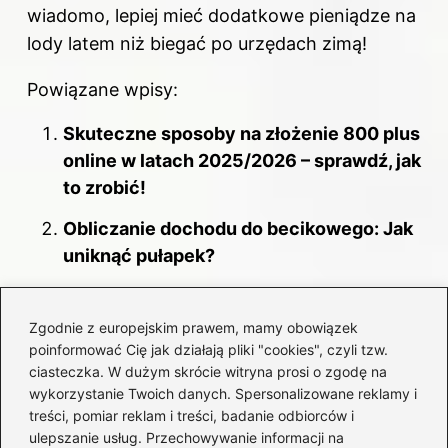
wiadomo, lepiej mieć dodatkowe pieniądze na
lody latem niż biegać po urzędach zimą!
Powiązane wpisy:
Skuteczne sposoby na złożenie 800 plus
online w latach 2025/2026 – sprawdź, jak
to zrobić!
Obliczanie dochodu do becikowego: Jak
uniknąć pułapek?
Czy fundusz alimentacyjny może pomóc
w spłacie zaległych alimentów? Oto, co
Zgodnie z europejskim prawem, mamy obowiązek
poinformować Cię jak działają pliki "cookies", czyli tzw.
warto wiedzieć
ciasteczka. W dużym skrócie witryna prosi o zgodę na
wykorzystanie Twoich danych. Spersonalizowane reklamy i
treści, pomiar reklam i treści, badanie odbiorców i
ulepszanie usług. Przechowywanie informacji na