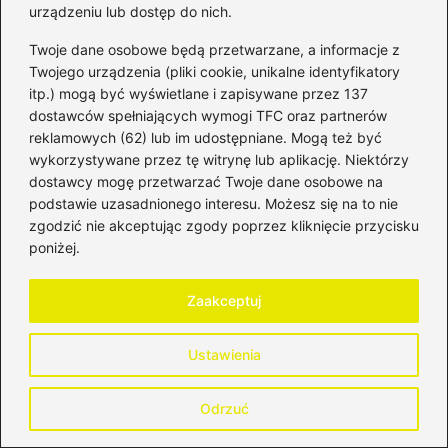
urządzeniu lub dostęp do nich.
Twoje dane osobowe będą przetwarzane, a informacje z
Twojego urządzenia (pliki cookie, unikalne identyfikatory
itp.) mogą być wyświetlane i zapisywane przez 137
dostawców spełniających wymogi TFC oraz partnerów
Bartosz Tomczyk
reklamowych (62) lub im udostępniane. Mogą też być
Bartosz, czyli autor bloga HistoriaPieniadza.pl, od lat
wykorzystywane przez tę witrynę lub aplikację. Niektórzy
zgłębia świat finansów, bankowości, inwestycji oraz rynków
dostawcy mogę przetwarzać Twoje dane osobowe na
kapitałowych. Interesuje się zarówno historią pieniądza i
podstawie uzasadnionego interesu. Możesz się na to nie
systemów finansowych, jak i współczesnymi mechanizmami
zgodzić nie akceptując zgody poprzez kliknięcie przycisku
rządzącymi giełdą, walutami oraz globalną gospodarką.
poniżej.
Na blogu analizuje zagadnienia związane z bankowością,
funkcjonowaniem instytucji finansowych, inwestowaniem na
giełdzie, rynkiem walutowym oraz zmianami, które
Zaakceptuj
wpływają na wartość pieniądza w czasie. Stawia na
merytoryczne podejście, jasne tłumaczenie złożonych
Ustawienia
tematów i kontekst historyczny, który pomaga lepiej
zrozumieć dzisiejsze decyzje finansowe.
Odrzuć
←
Czy komornik może wpisać dłużnika do KRD?