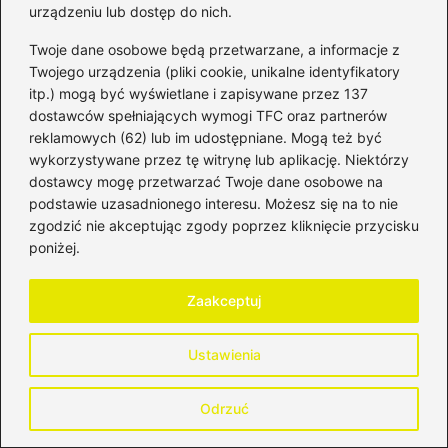
niepełnosprawności, co ma na celu wsparcie
urządzeniu lub dostęp do nich.
tych pracowników.
Twoje dane osobowe będą przetwarzane, a informacje z
Twojego urządzenia (pliki cookie, unikalne identyfikatory
Jakie są terminy wpłat na ZFŚS w 2026 roku?
itp.) mogą być wyświetlane i zapisywane przez 137
dostawców spełniających wymogi TFC oraz partnerów
Pracodawcy muszą przekazać co najmniej
reklamowych (62) lub im udostępniane. Mogą też być
75% równowartości dokonanych odpisów do
wykorzystywane przez tę witrynę lub aplikację. Niektórzy
31 maja, a pozostałą część do 30 września.
dostawcy mogę przetwarzać Twoje dane osobowe na
podstawie uzasadnionego interesu. Możesz się na to nie
Czy pracodawcy mają możliwość rezygnacji
zgodzić nie akceptując zgody poprzez kliknięcie przycisku
poniżej.
z tworzenia ZFŚS?
Tak, pracodawcy mogą zrezygnować z
Zaakceptuj
tworzenia ZFŚS, umieszczając odpowiednie
postanowienie w regulaminie pracy lub
Ustawienia
układzie zbiorowym, jednak nie wpływa to na
wcześniej zgromadzone środki.
Odrzuć