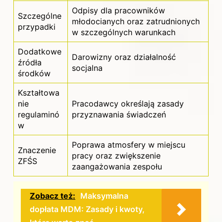
Odpisy dla pracowników
Szczególne
młodocianych oraz zatrudnionych
przypadki
w szczególnych warunkach
Dodatkowe
Darowizny oraz działalność
źródła
socjalna
środków
Kształtowa
nie
Pracodawcy określają zasady
regulaminó
przyznawania świadczeń
w
Poprawa atmosfery w miejscu
Znaczenie
pracy oraz zwiększenie
ZFŚS
zaangażowania zespołu
Zobacz też:
Maksymalna
dopłata MDM: Zasady i kwoty,