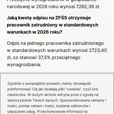
narodowej w 2026 roku wynosi 7262,39 zł.
Jaką kwotę odpisu na ZFŚS otrzymuje
pracownik zatrudniony w standardowych
warunkach w 2026 roku?
Odpis na jednego pracownika zatrudnionego
w standardowych warunkach wynosi 2723,40
zł, co stanowi 37,5% przeciętnego
wynagrodzenia.
Co to jest dodatkowy odpis dla pracowników
z niepełnosprawnościami?
Zgodnie z europejskim prawem, mamy obowiązek
poinformować Cię jak działają pliki "cookies", czyli tzw.
Pracodawcy mogą dokonywać dodatkowego
ciasteczka. W dużym skrócie witryna prosi o zgodę na
wykorzystanie Twoich danych. Spersonalizowane reklamy i
odpisu wynoszącego 453,90 zł na każdego
treści, pomiar reklam i treści, badanie odbiorców i
pracownika z orzeczeniem o
ulepszanie usług. Przechowywanie informacji na