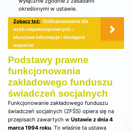
wyłącznie zgodnie z zasadami
określonymi w ustawie.
Zobacz też:
Dofinansowania dla
osób niepełnosprawnych –
kluczowe informacje i dostępne
wsparcie
Podstawy prawne
funkcjonowania
zakładowego funduszu
świadczeń socjalnych
Funkcjonowanie zakładowego funduszu
świadczeń socjalnych (ZFŚS) opiera się na
przepisach zawartych w
Ustawie z dnia 4
marca 1994 roku
. To właśnie ta ustawa