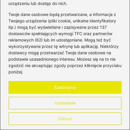
w urzędzie skarbowym i wyeliminować
urządzeniu lub dostęp do nich.
zagrożenia finansowe
Twoje dane osobowe będą przetwarzane, a informacje z
Twojego urządzenia (pliki cookie, unikalne identyfikatory
Jakie banki oferują konsolidację
itp.) mogą być wyświetlane i zapisywane przez 137
chwilówek? Dowiedz się, jak uniknąć
dostawców spełniających wymogi TFC oraz partnerów
długów
reklamowych (62) lub im udostępniane. Mogą też być
wykorzystywane przez tę witrynę lub aplikację. Niektórzy
Kredyt dla zadłużonych ze złą historią w
dostawcy mogę przetwarzać Twoje dane osobowe na
BIK – jak zdobyć finansowanie mimo
podstawie uzasadnionego interesu. Możesz się na to nie
zgodzić nie akceptując zgody poprzez kliknięcie przycisku
trudności?
poniżej.
Zaakceptuj
Ustawienia
Odrzuć
Bartosz Tomczyk