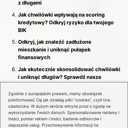
z długami
Jak chwilówki wpływają na scoring
kredytowy? Odkryj ryzyko dla twojego
BIK
Odkryj, jak znaleźć zadłużone
mieszkanie i uniknąć pułapek
finansowych
Jak skutecznie skonsolidować chwilówki
i uniknąć długów? Sprawdź nasze
porady!
Zgodnie z europejskim prawem, mamy obowiązek
Polska w liczbach: na ile jest zadłużona?
poinformować Cię jak działają pliki "cookies", czyli tzw.
Oto zaskakujące dane o długach
ciasteczka. W dużym skrócie witryna prosi o zgodę na
publicznych
wykorzystanie Twoich danych. Spersonalizowane reklamy i
treści, pomiar reklam i treści, badanie odbiorców i
Jak błyskawicznie sprawdzić zadłużenie
ulepszanie usług. Przechowywanie informacji na