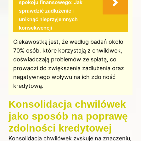
spokoju finansowego: Jak
sprawdzić zadłużenie i
uniknąć nieprzyjemnych
konsekwencji
Ciekawostką jest, że według badań około
70% osób, które korzystają z chwilówek,
doświadczają problemów ze spłatą, co
prowadzi do zwiększenia zadłużenia oraz
negatywnego wpływu na ich zdolność
kredytową.
Konsolidacja chwilówek
jako sposób na poprawę
zdolności kredytowej
Konsolidacja chwilówek zyskuje na znaczeniu,