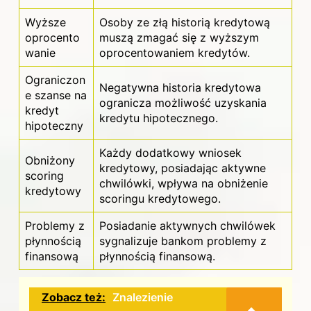
Wyższe
Osoby ze złą historią kredytową
oprocento
muszą zmagać się z wyższym
wanie
oprocentowaniem kredytów.
Ograniczon
Negatywna historia kredytowa
e szanse na
ogranicza możliwość uzyskania
kredyt
kredytu hipotecznego.
hipoteczny
Każdy dodatkowy wniosek
Obniżony
kredytowy, posiadając aktywne
scoring
chwilówki, wpływa na obniżenie
kredytowy
scoringu kredytowego.
Problemy z
Posiadanie aktywnych chwilówek
płynnością
sygnalizuje bankom problemy z
finansową
płynnością finansową.
Zobacz też:
Znalezienie