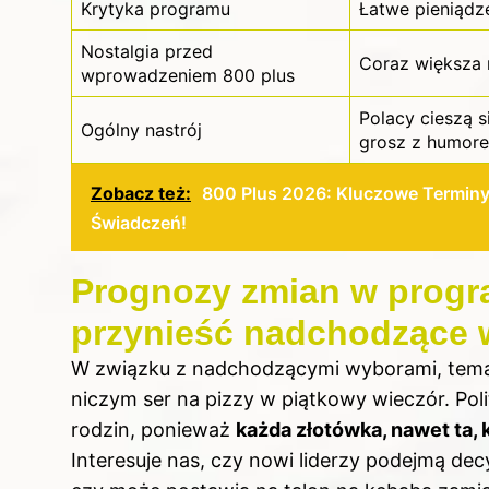
Krytyka programu
Łatwe pieniądz
Nostalgia przed
Coraz większa 
wprowadzeniem 800 plus
Polacy cieszą 
Ogólny nastrój
grosz z humore
Zobacz też:
800 Plus 2026: Kluczowe Terminy
Świadczeń!
Prognozy zmian w progr
przynieść nadchodzące
W związku z nadchodzącymi wyborami, tem
niczym ser na pizzy w piątkowy wieczór. Pol
rodzin, ponieważ
każda złotówka, nawet ta,
Interesuje nas, czy nowi liderzy podejmą de