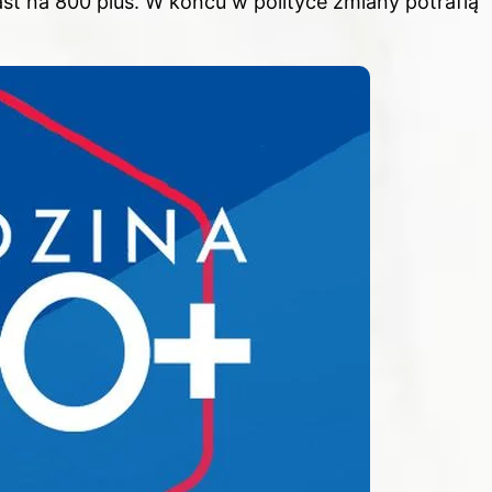
t na 800 plus. W końcu w polityce zmiany potrafią