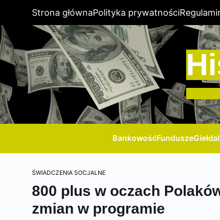
Strona główna
Polityka prywatności
Regulami
Hi
Bankowość
Fundusze
Giełda
ŚWIADCZENIA SOCJALNE
800 plus w oczach Polaków
zmian w programie