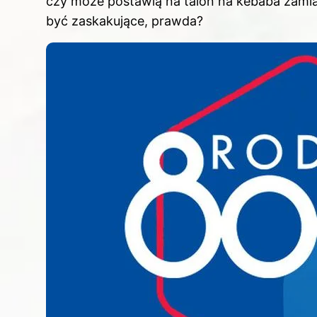
czy może postawią na talon na kebaba zamias
być zaskakujące, prawda?