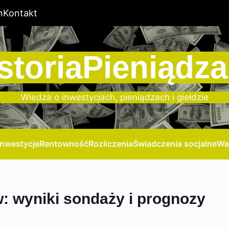
n
Kontakt
storiaPieniądza
Wiedza o inwestycjach, pieniądzach i giełdzie
Inwestycje
Rentowność
Rozliczenia
Świadczenia socjalne
Wa
: wyniki sondaży i prognozy