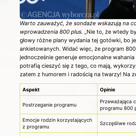
Warto zauważyć, że sondaże wskazują na co
wprowadzenia 800 plus.
„Nie to, że wtedy był
głowy różne plany wydania tej gotówki, bo je
ankietowanych. Widać więc, że program 800 p
jednocześnie generuje emocjonalne wahania 
potrafią cieszyć się z tego, co mają, wykor
zatem z humorem i radością na twarzy! Na z
Aspekt
Opinie
Przeważająca c
Postrzeganie programu
programu 800 
Emocje rodzin korzystających
Szczęśliwe rod
z programu