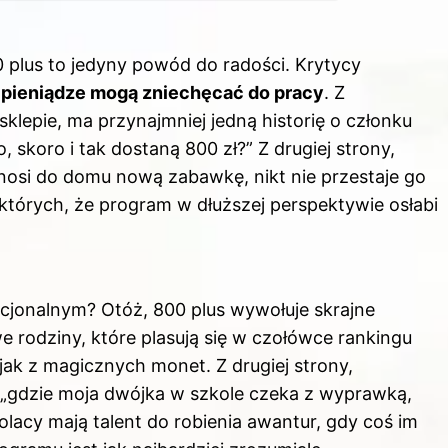
 plus to jedyny powód do radości. Krytycy
e pieniądze mogą zniechęcać do pracy
. Z
klepie, ma przynajmniej jedną historię o członku
, skoro i tak dostaną 800 zł?” Z drugiej strony,
nosi do domu nową zabawkę, nikt nie przestaje go
tórych, że program w dłuższej perspektywie osłabi
cjonalnym? Otóż, 800 plus wywołuje skrajne
iwe rodziny, które plasują się w czołówce rankingu
jak z magicznych monet. Z drugiej strony,
 „gdzie moja dwójka w szkole czeka z wyprawką,
olacy mają talent do robienia awantur, gdy coś im