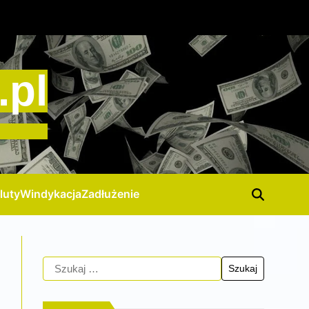
.pl
luty
Windykacja
Zadłużenie