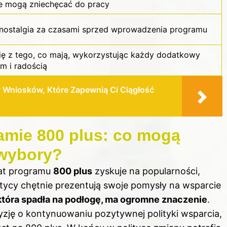
e mogą zniechęcać do pracy
nostalgia za czasami sprzed wprowadzenia programu
się z tego, co mają, wykorzystując każdy dodatkowy
m i radością
 Wniosków, Które Zapewnią Ci Ciągłość
amie 800 plus: co mogą
 wybory?
at programu
800 plus
zyskuje na popularności,
itycy chętnie prezentują swoje pomysły na wsparcie
 która spadła na podłogę, ma ogromne znaczenie
.
cyzję o kontynuowaniu pozytywnej polityki wsparcia,