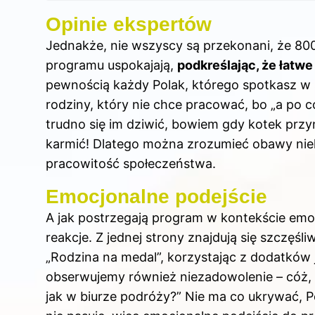
Opinie ekspertów
Jednakże, nie wszyscy są przekonani, że 800
programu uspokajają,
podkreślając, że łatw
pewnością każdy Polak, którego spotkasz w s
rodziny, który nie chce pracować, bo „a po co
trudno się im dziwić, bowiem gdy kotek przy
karmić! Dlatego można zrozumieć obawy niek
pracowitość społeczeństwa.
Emocjonalne podejście
A jak postrzegają program w kontekście emo
reakcje. Z jednej strony znajdują się szczęśl
„Rodzina na medal”, korzystając z dodatków 
obserwujemy również niezadowolenie – cóż,
jak w biurze podróży?” Nie ma co ukrywać, P