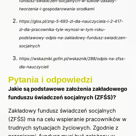
fundusz-swiadczen-socjalnych-w-szkole-zasady-
tworzenia-i-gospodarowania-srodkami
https://glos.pl/znp-5-693-zl-dla-nauczyciela-i-2-417-
zl-dla-pracownika-tyle-wynosi-w-tym-roku-
podstawowy-odpis-na-zakladowy-fundusz-swiadczen-
socjalnych
https://wskazniki.gofin.pl/wskaznik/288/odpis-na-zfss-
dla-nauczycieli
Pytania i odpowiedzi
Jakie są podstawowe założenia zakładowego
funduszu świadczeń socjalnych (ZFŚS)?
Zakładowy
fundusz
świadczeń socjalnych
(ZFŚS) ma na celu wspieranie pracowników w
trudnych sytuacjach życiowych. Zgodnie z