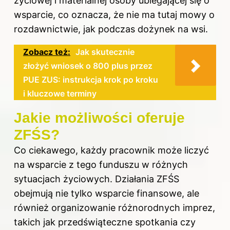
życiowej i materialnej osoby ubiegającej się o
wsparcie, co oznacza, że nie ma tutaj mowy o
rozdawnictwie, jak podczas dożynek na wsi.
Zobacz też:
Jak skutecznie
złożyć wniosek o 800 plus przez
PUE ZUS: instrukcja krok po kroku
i kluczowe terminy
Jakie możliwości oferuje
ZFŚS?
Co ciekawego, każdy pracownik może liczyć
na wsparcie z tego funduszu w różnych
sytuacjach życiowych. Działania ZFŚS
obejmują nie tylko wsparcie finansowe, ale
również organizowanie różnorodnych imprez,
takich jak przedświąteczne spotkania czy