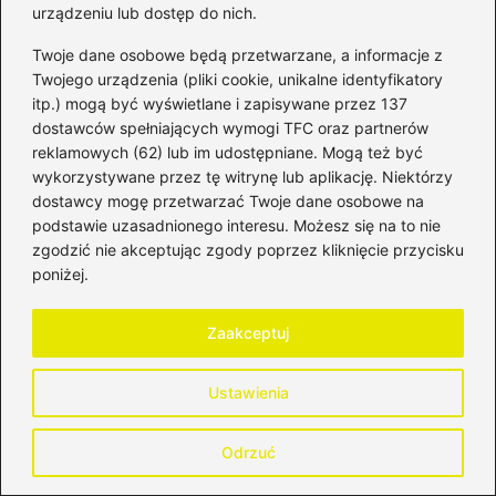
nauczycieli
urządzeniu lub dostęp do nich.
Świadczenia socjalne nauczycieli
Twoje dane osobowe będą przetwarzane, a informacje z
Twojego urządzenia (pliki cookie, unikalne identyfikatory
Wpływ funduszu na życie nauczycieli
itp.) mogą być wyświetlane i zapisywane przez 137
dostawców spełniających wymogi TFC oraz partnerów
reklamowych (62) lub im udostępniane. Mogą też być
wykorzystywane przez tę witrynę lub aplikację. Niektórzy
dostawcy mogę przetwarzać Twoje dane osobowe na
podstawie uzasadnionego interesu. Możesz się na to nie
zgodzić nie akceptując zgody poprzez kliknięcie przycisku
poniżej.
Bartosz Tomczyk
Zaakceptuj
Bartosz, czyli autor bloga HistoriaPieniadza.pl, od lat
zgłębia świat finansów, bankowości, inwestycji oraz rynków
kapitałowych. Interesuje się zarówno historią pieniądza i
Ustawienia
systemów finansowych, jak i współczesnymi mechanizmami
rządzącymi giełdą, walutami oraz globalną gospodarką.
Odrzuć
Na blogu analizuje zagadnienia związane z bankowością,
funkcjonowaniem instytucji finansowych, inwestowaniem na