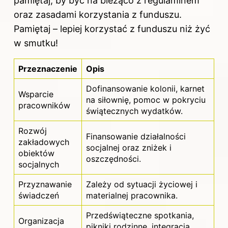
pamiętaj, by być na bieżąco z regulaminem
oraz zasadami korzystania z funduszu.
Pamiętaj – lepiej korzystać z funduszu niż żyć
w smutku!
Przeznaczenie
Opis
Dofinansowanie kolonii, karnet
Wsparcie
na siłownię, pomoc w pokryciu
pracowników
świątecznych wydatków.
Rozwój
Finansowanie działalności
zakładowych
socjalnej oraz zniżek i
obiektów
oszczędności.
socjalnych
Przyznawanie
Zależy od sytuacji życiowej i
świadczeń
materialnej pracownika.
Przedświąteczne spotkania,
Organizacja
pikniki rodzinne, integracja