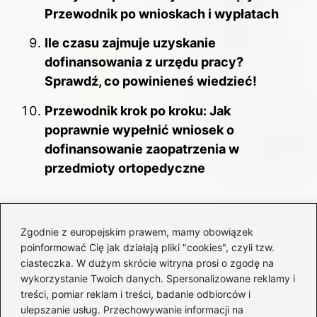
Przewodnik po wnioskach i wypłatach
Ile czasu zajmuje uzyskanie
dofinansowania z urzędu pracy?
Sprawdź, co powinieneś wiedzieć!
Przewodnik krok po kroku: Jak
poprawnie wypełnić wniosek o
dofinansowanie zaopatrzenia w
przedmioty ortopedyczne
Fundusz socjalny w szkole
Zgodnie z europejskim prawem, mamy obowiązek
poinformować Cię jak działają pliki "cookies", czyli tzw.
Przeznaczenie i składniki funduszu
ciasteczka. W dużym skrócie witryna prosi o zgodę na
socjalnego
wykorzystanie Twoich danych. Spersonalizowane reklamy i
treści, pomiar reklam i treści, badanie odbiorców i
Skutki obniżenia funduszu dla uczniów i
ulepszanie usług. Przechowywanie informacji na