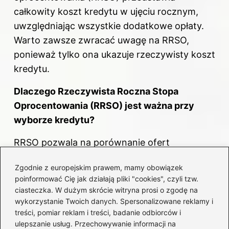
całkowity koszt kredytu w ujęciu rocznym,
uwzględniając wszystkie dodatkowe opłaty.
Warto zawsze zwracać uwagę na RRSO,
ponieważ tylko ona ukazuje rzeczywisty koszt
kredytu.
Dlaczego Rzeczywista Roczna
Stopa
Oprocentowania (RRSO) jest ważna przy
wyborze kredytu?
RRSO pozwala na porównanie ofert
kredytowych, ponieważ uwzględnia nie tylko
Zgodnie z europejskim prawem, mamy obowiązek
oprocentowanie, ale także prowizje i inne
poinformować Cię jak działają pliki "cookies", czyli tzw.
dodatkowe koszty. Dzięki temu kredytobiorca
ciasteczka. W dużym skrócie witryna prosi o zgodę na
ma szansę podjąć świadomą decyzję, bazując
wykorzystanie Twoich danych. Spersonalizowane reklamy i
treści, pomiar reklam i treści, badanie odbiorców i
na pełnym obrazie kosztów związanych z
ulepszanie usług. Przechowywanie informacji na
danym zobowiązaniem.