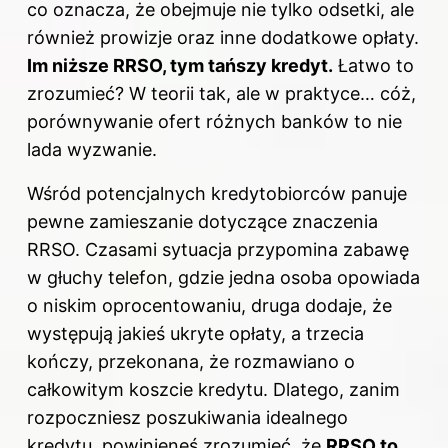
co oznacza, że obejmuje nie tylko odsetki, ale
również prowizje oraz inne dodatkowe opłaty.
Im niższe RRSO, tym tańszy kredyt.
Łatwo to
zrozumieć? W teorii tak, ale w praktyce… cóż,
porównywanie ofert różnych banków to nie
lada wyzwanie.
Wśród potencjalnych kredytobiorców panuje
pewne zamieszanie dotyczące znaczenia
RRSO. Czasami sytuacja przypomina zabawę
w głuchy telefon, gdzie jedna osoba opowiada
o niskim oprocentowaniu, druga dodaje, że
występują jakieś ukryte opłaty, a trzecia
kończy, przekonana, że rozmawiano o
całkowitym koszcie kredytu. Dlatego, zanim
rozpoczniesz poszukiwania idealnego
kredytu, powinieneś zrozumieć, że
RRSO to