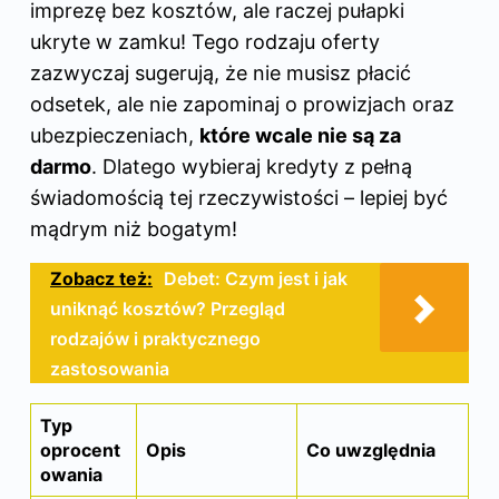
imprezę bez kosztów, ale raczej pułapki
ukryte w zamku! Tego rodzaju oferty
zazwyczaj sugerują, że nie musisz płacić
odsetek, ale nie zapominaj o prowizjach oraz
ubezpieczeniach,
które wcale nie są za
darmo
. Dlatego wybieraj kredyty z pełną
świadomością tej rzeczywistości – lepiej być
mądrym niż bogatym!
Zobacz też:
Debet: Czym jest i jak
uniknąć kosztów? Przegląd
rodzajów i praktycznego
zastosowania
Typ
oprocent
Opis
Co uwzględnia
owania