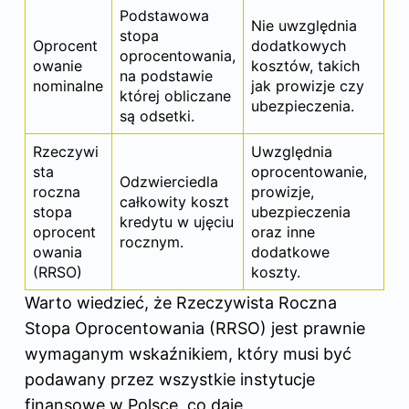
Podstawowa
Nie uwzględnia
stopa
Oprocent
dodatkowych
oprocentowania,
owanie
kosztów, takich
na podstawie
nominalne
jak prowizje czy
której obliczane
ubezpieczenia.
są odsetki.
Rzeczywi
Uwzględnia
sta
oprocentowanie,
Odzwierciedla
roczna
prowizje,
całkowity koszt
stopa
ubezpieczenia
kredytu w ujęciu
oprocent
oraz inne
rocznym.
owania
dodatkowe
(RRSO)
koszty.
Warto wiedzieć, że Rzeczywista Roczna
Stopa Oprocentowania (RRSO) jest prawnie
wymaganym wskaźnikiem, który musi być
podawany przez wszystkie instytucje
finansowe w Polsce, co daje