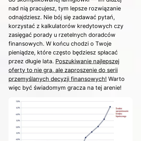
nad nią pracujesz, tym lepsze rozwiązanie
odnajdziesz. Nie bój się zadawać pytań,
korzystać z kalkulatorów kredytowych czy
zasięgać porady u rzetelnych doradców
finansowych. W końcu chodzi o Twoje
pieniądze, które często będziesz spłacać
przez długie lata.
Poszukiwanie najlepszej
oferty to nie gra, ale zaproszenie do serii
przemyślanych decyzji finansowych!
Warto
więc być świadomym gracza na tej arenie!