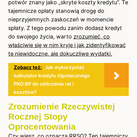
potwór znany jako „skryte koszty kredytu”. Te
tajemnicze opłaty stanowią drogę do
nieprzyjemnych zaskoczeń w momencie
spłaty. Z tego powodu zanim dodasz kredyt
do swojego życia, warto
zrozumieć, co
właściwie się w nim kryje i jak zidentyfikować
te niewidoczne, ale dokuczliwe wydatki.
Zobacz też:
Jak wykorzystać
kalkulator kredytu hipotecznego
PKO BP do obliczenia rat i
kosztów?
Zrozumienie Rzeczywistej
Rocznej Stopy
Oprocentowania
Czy wiesz, co oznacza RRSO? Ten tajemniczy