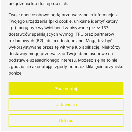
urządzeniu lub dostęp do nich.
Co oznacza RRSO wynoszące 0%?
Twoje dane osobowe będą przetwarzane, a informacje z
Twojego urządzenia (pliki cookie, unikalne identyfikatory
RRSO 0% zazwyczaj oznacza brak odsetek,
itp.) mogą być wyświetlane i zapisywane przez 137
ale nie oznacza, że nie będą istnieć inne
dostawców spełniających wymogi TFC oraz partnerów
reklamowych (62) lub im udostępniane. Mogą też być
opłaty, takie jak prowizje czy ubezpieczenia,
wykorzystywane przez tę witrynę lub aplikację. Niektórzy
które mogą zwiększyć całkowity koszt
dostawcy mogę przetwarzać Twoje dane osobowe na
kredytu
. Dlatego ważne jest, aby dokładnie
podstawie uzasadnionego interesu. Możesz się na to nie
zapoznać się z umową i zrozumieć, co kryje
zgodzić nie akceptując zgody poprzez kliknięcie przycisku
poniżej.
się za ofertą z pozornie korzystnym
oprocentowaniem.
Zaakceptuj
Jak można zidentyfikować skryte koszty
kredytu?
Ustawienia
Aby zidentyfikować skryte koszty, należy
Odrzuć
dokładnie analizować umowy kredytowe i