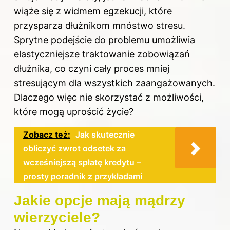
wiąże się z widmem egzekucji, które
przysparza dłużnikom mnóstwo stresu.
Sprytne podejście do problemu umożliwia
elastyczniejsze traktowanie zobowiązań
dłużnika, co czyni cały proces mniej
stresującym dla wszystkich zaangażowanych.
Dlaczego więc nie skorzystać z możliwości,
które mogą uprościć życie?
Zobacz też:
Jak skutecznie
obliczyć zwrot odsetek za
wcześniejszą spłatę kredytu –
prosty poradnik z przykładami
Jakie opcje mają mądrzy
wierzyciele?