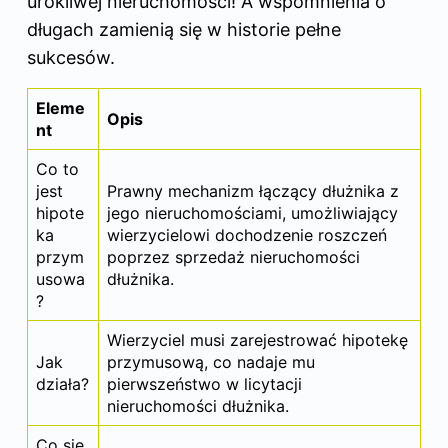
urokliwej nieruchomości! A wspomnienia o
długach zamienią się w historie pełne
sukcesów.
Eleme
Opis
nt
Co to
jest
Prawny mechanizm łączący dłużnika z
hipote
jego nieruchomościami, umożliwiający
ka
wierzycielowi dochodzenie roszczeń
przym
poprzez sprzedaż nieruchomości
usowa
dłużnika.
?
Wierzyciel musi zarejestrować hipotekę
Jak
przymusową, co nadaje mu
działa?
pierwszeństwo w licytacji
nieruchomości dłużnika.
Co się