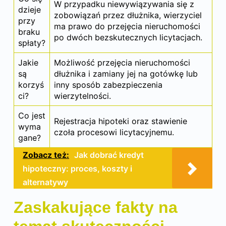
W przypadku niewywiązywania się z
dzieje
zobowiązań przez dłużnika, wierzyciel
przy
ma prawo do przejęcia nieruchomości
braku
po dwóch bezskutecznych licytacjach.
spłaty?
Jakie
Możliwość przejęcia nieruchomości
są
dłużnika i zamiany jej na gotówkę lub
korzyś
inny sposób zabezpieczenia
ci?
wierzytelności.
Co jest
Rejestracja hipoteki oraz stawienie
wyma
czoła procesowi licytacyjnemu.
gane?
Zobacz też:
Jak dobrać kredyt
hipoteczny: proces, koszty i
alternatywy
Zaskakujące fakty na