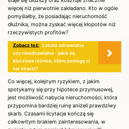
staje się dłuższy oraz kosztuje znacznie
więcej niż pierwotnie zakładano. Kto w ogóle
pomyślałby, że posiadając nieruchomość
dłużnika, można zyskać więcej kłopotów niż
rzeczywistych profitów?
Zobacz też:
Lokata odnawialna
czy nieodnawialna - jakie są
kluczowe różnice, które pomogą ci
nie stracić?
Co więcej, kolejnym ryzykiem, z jakim
spotykamy się przy hipotece przymusowej,
jest możliwość nabycia nieruchomości, która
przypomina bardziej ruinę aniżeli prawdziwy
skarb. Czasami licytacje kończą się
całkowitym brakiem zainteresowania, w