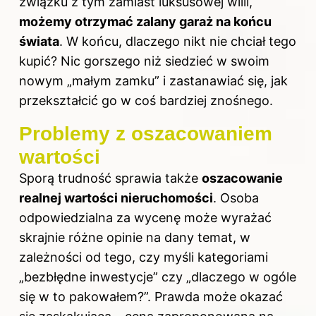
związku z tym zamiast luksusowej willi,
możemy otrzymać zalany garaż na końcu
świata
. W końcu, dlaczego nikt nie chciał tego
kupić? Nic gorszego niż siedzieć w swoim
nowym „małym zamku” i zastanawiać się, jak
przekształcić go w coś bardziej znośnego.
Problemy z oszacowaniem
wartości
Sporą trudność sprawia także
oszacowanie
realnej wartości nieruchomości
. Osoba
odpowiedzialna za wycenę może wyrażać
skrajnie różne opinie na dany temat, w
zależności od tego, czy myśli kategoriami
„bezbłędne inwestycje” czy „dlaczego w ogóle
się w to pakowałem?”. Prawda może okazać