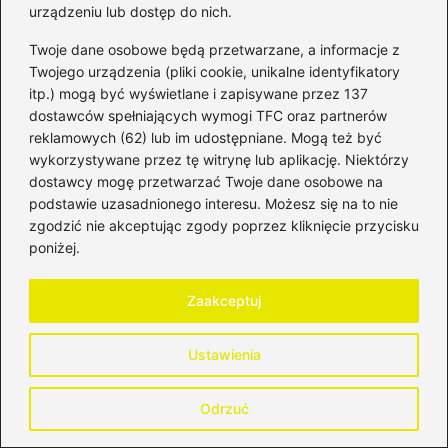
urządzeniu lub dostęp do nich.
Twoje dane osobowe będą przetwarzane, a informacje z
Twojego urządzenia (pliki cookie, unikalne identyfikatory
itp.) mogą być wyświetlane i zapisywane przez 137
Powiązane wpisy:
dostawców spełniających wymogi TFC oraz partnerów
reklamowych (62) lub im udostępniane. Mogą też być
Bezproblemowe zamknięcie konta w
wykorzystywane przez tę witrynę lub aplikację. Niektórzy
Pekao przez aplikację – sprawdź, jak to
dostawcy mogę przetwarzać Twoje dane osobowe na
zrobić krok po kroku!
podstawie uzasadnionego interesu. Możesz się na to nie
zgodzić nie akceptując zgody poprzez kliknięcie przycisku
Kiedy warto zwrócić uwagę na wpis do
poniżej.
BIK? Kluczowe informacje, które pomogą
uniknąć problemów
Zaakceptuj
Czy chwilówki mają wpływ na decyzje
Ustawienia
Getin Banku w zakresie kredytów?
Oszczędzaj na finansowaniu dzięki
Odrzuć
kalkulatorowi kredytowemu dla firm