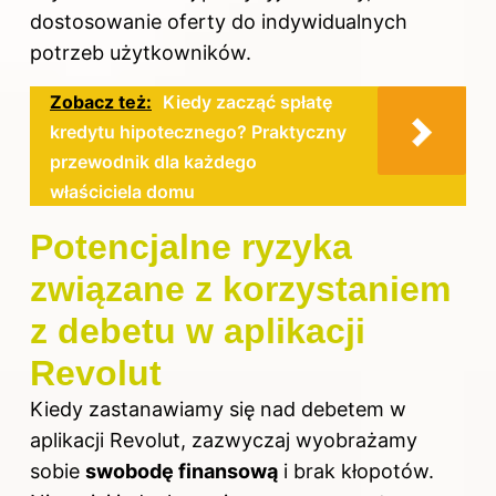
dostosowanie oferty do indywidualnych
potrzeb użytkowników.
Zobacz też:
Kiedy zacząć spłatę
kredytu hipotecznego? Praktyczny
przewodnik dla każdego
właściciela domu
Potencjalne ryzyka
związane z korzystaniem
z debetu w aplikacji
Revolut
Kiedy zastanawiamy się nad debetem w
aplikacji Revolut, zazwyczaj wyobrażamy
sobie
swobodę finansową
i brak kłopotów.