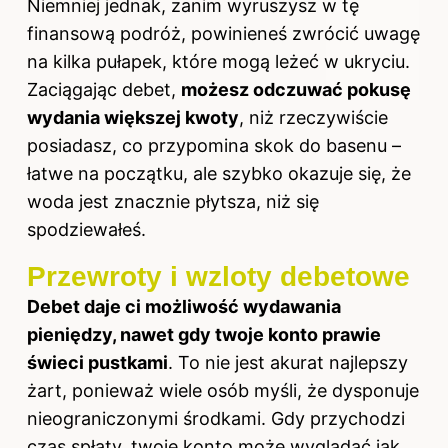
Niemniej jednak, zanim wyruszysz w tę
finansową podróż, powinieneś zwrócić uwagę
na kilka pułapek, które mogą leżeć w ukryciu.
Zaciągając debet,
możesz odczuwać pokusę
wydania większej kwoty
, niż rzeczywiście
posiadasz, co przypomina skok do basenu –
łatwe na początku, ale szybko okazuje się, że
woda jest znacznie płytsza, niż się
spodziewałeś.
Przewroty i wzloty debetowe
Debet daje ci możliwość wydawania
pieniędzy, nawet gdy twoje konto prawie
świeci pustkami
. To nie jest akurat najlepszy
żart, ponieważ wiele osób myśli, że dysponuje
nieograniczonymi środkami. Gdy przychodzi
czas spłaty, twoje konto może wyglądać jak