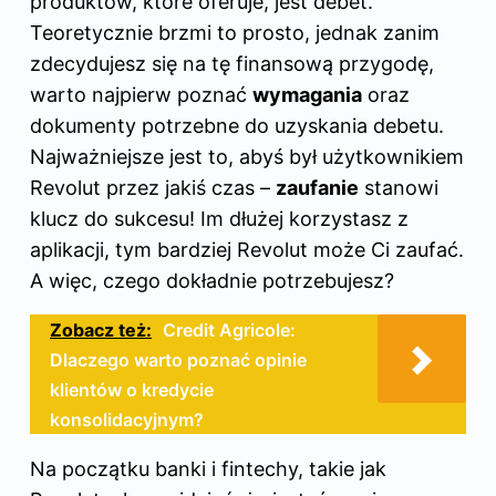
produktów, które oferuje, jest debet.
Teoretycznie brzmi to prosto, jednak zanim
zdecydujesz się na tę finansową przygodę,
warto najpierw poznać
wymagania
oraz
dokumenty potrzebne do uzyskania debetu.
Najważniejsze jest to, abyś był użytkownikiem
Revolut przez jakiś czas –
zaufanie
stanowi
klucz do sukcesu! Im dłużej korzystasz z
aplikacji, tym bardziej Revolut może Ci zaufać.
A więc, czego dokładnie potrzebujesz?
Zobacz też:
Credit Agricole:
Dlaczego warto poznać opinie
klientów o kredycie
konsolidacyjnym?
Na początku banki i fintechy, takie jak