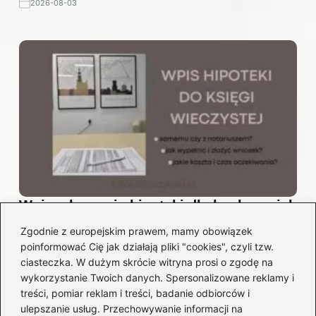
2026-08-03
Wniosek o wpis hipoteki dla banku — jak
wypełnić bez błędów w kilku krokach
Zgodnie z europejskim prawem, mamy obowiązek
2026-08-02
poinformować Cię jak działają pliki "cookies", czyli tzw.
ciasteczka. W dużym skrócie witryna prosi o zgodę na
wykorzystanie Twoich danych. Spersonalizowane reklamy i
treści, pomiar reklam i treści, badanie odbiorców i
ulepszanie usług. Przechowywanie informacji na