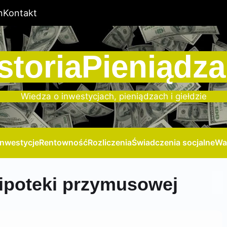
n
Kontakt
storiaPieniądza
Wiedza o inwestycjach, pieniądzach i giełdzie
Inwestycje
Rentowność
Rozliczenia
Świadczenia socjalne
Wa
hipoteki przymusowej