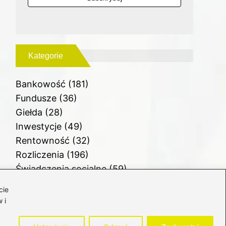
Kategorie
Bankowość
(181)
Fundusze
(36)
Giełda
(28)
Inwestycje
(49)
Rentowność
(32)
Rozliczenia
(196)
Świadczenia socjalne
(59)
Waluty
(21)
cie
Windykacja
(49)
 i
Zadłużenie
(64)