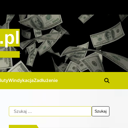
.pl
luty
Windykacja
Zadłużenie