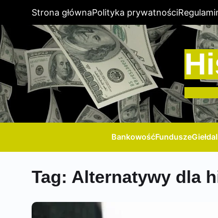
Strona główna
Polityka prywatności
Regulami
Hi
Bankowość
Fundusze
Giełda
Tag:
Alternatywy dla 