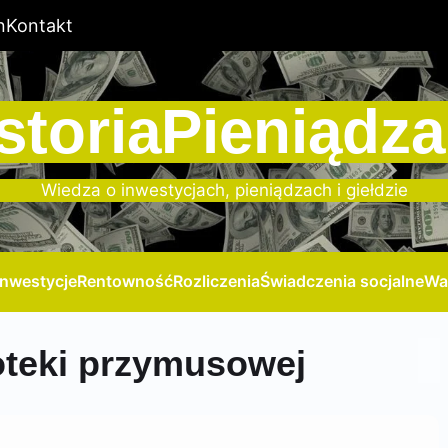
n
Kontakt
storiaPieniądza
Wiedza o inwestycjach, pieniądzach i giełdzie
Inwestycje
Rentowność
Rozliczenia
Świadczenia socjalne
Wa
oteki przymusowej