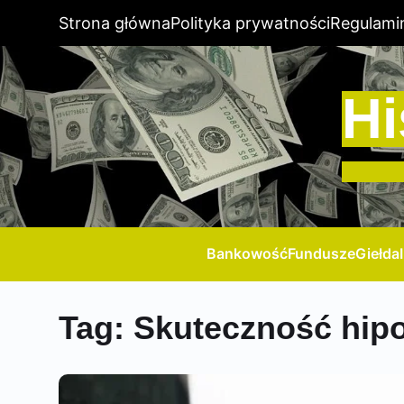
Strona główna
Polityka prywatności
Regulami
Hi
Bankowość
Fundusze
Giełda
Tag:
Skuteczność hip