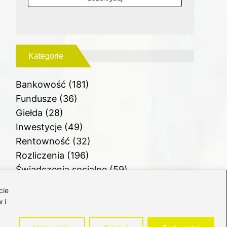
Kategorie
Bankowość
(181)
Fundusze
(36)
Giełda
(28)
Inwestycje
(49)
Rentowność
(32)
Rozliczenia
(196)
Świadczenia socjalne
(59)
Waluty
(21)
cie
Windykacja
(49)
 i
Zadłużenie
(64)