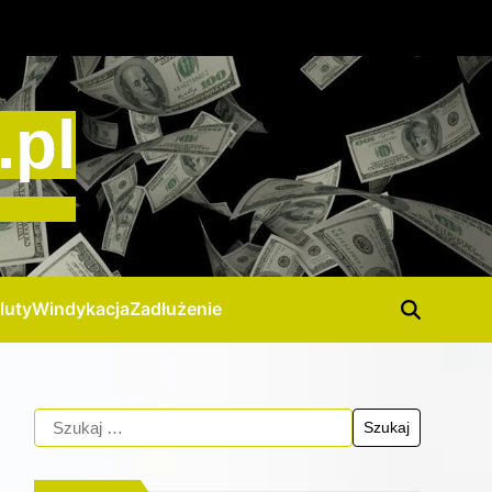
.pl
luty
Windykacja
Zadłużenie