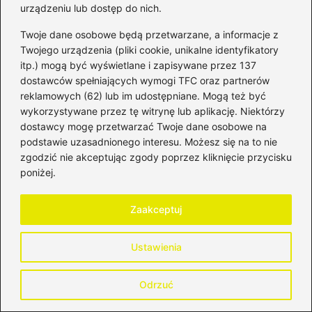
urządzeniu lub dostęp do nich.
Dofinansowania dla osób
niepełnosprawnych – kluczowe
Twoje dane osobowe będą przetwarzane, a informacje z
Twojego urządzenia (pliki cookie, unikalne identyfikatory
informacje i dostępne wsparcie
itp.) mogą być wyświetlane i zapisywane przez 137
dostawców spełniających wymogi TFC oraz partnerów
Jak złożyć 800 plus wniosek online w
reklamowych (62) lub im udostępniane. Mogą też być
2026 roku i nie stracić pieniędzy?
wykorzystywane przez tę witrynę lub aplikację. Niektórzy
dostawcy mogę przetwarzać Twoje dane osobowe na
Dofinansowanie do telewizora – sprawdź,
podstawie uzasadnionego interesu. Możesz się na to nie
czy jesteś uprawniony!
zgodzić nie akceptując zgody poprzez kliknięcie przycisku
poniżej.
Nowe wsparcie 800 plus dla Ukrainy: Kto
skorzysta i jakie zmiany w obowiązkach?
Zaakceptuj
Ustawienia
Becikowe online krok po kroku
Proces wypłaty becikowego
Odrzuć
Terminy składania wniosku o becikowe