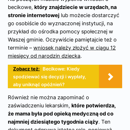
becikowe,
który znajdziecie w urzędach, na
stronie internetowej
lub możecie dostarczyć
go osobiście do wyznaczonej instytucji, na
przykład do ośrodka pomocy społecznej w
Waszej gminie. Oczywiście pamiętajcie też o
terminie –
wniosek należy złożyć w ciągu
12
miesięcy
od narodzin dziecka
.
Zobacz też:
Becikowe: Kiedy
spodziewać się decyzji i wypłaty,
aby uniknąć opóźnień?
Również nie można zapominać o
zaświadczeniu lekarskim,
które potwierdza,
że mama była pod opieką medyczną od co
najmniej dziesiątego tygodnia ciąży
. Ten
dokument odgrywa istotną rolę, ponieważ