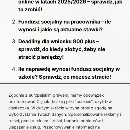
online w latach 2025/2026 – sprawdź, jak
to zrobić!
Fundusz socjalny na pracownika – ile
wynosi i jakie są aktualne stawki?
Deadliny dla wniosku 800 plus –
sprawdź, do kiedy złożyć, żeby nie
stracić pieniędzy!
Ile naprawdę wynosi fundusz socjalny w
szkole? Sprawdź, co możesz stracić!
Fundusz alimentacyjny: odkryj
Zgodnie z europejskim prawem, mamy obowiązek
maksymalne świadczenie sięgające
poinformować Cię jak działają pliki "cookies", czyli tzw.
1000 zł
ciasteczka. W dużym skrócie witryna prosi o zgodę na
wykorzystanie Twoich danych. Spersonalizowane reklamy i
Jak złożyć nowy wniosek do ZUS o 800
treści, pomiar reklam i treści, badanie odbiorców i
plus? Terminy, które musisz znać!
ulepszanie usług. Przechowywanie informacji na