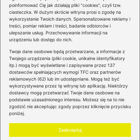
poinformować Cię jak działają pliki "cookies", czyli tzw.
ciasteczka. W dużym skrócie witryna prosi o zgodę na
wykorzystanie Twoich danych. Spersonalizowane reklamy i
Kategorie
treści, pomiar reklam i treści, badanie odbiorców i
ulepszanie usług. Przechowywanie informacji na
Bankowość
(181)
urządzeniu lub dostęp do nich.
Fundusze
(36)
Twoje dane osobowe będą przetwarzane, a informacje z
Giełda
(28)
Twojego urządzenia (pliki cookie, unikalne identyfikatory
itp.) mogą być wyświetlane i zapisywane przez 137
Inwestycje
(49)
dostawców spełniających wymogi TFC oraz partnerów
Rentowność
(32)
reklamowych (62) lub im udostępniane. Mogą też być
Rozliczenia
(196)
wykorzystywane przez tę witrynę lub aplikację. Niektórzy
Świadczenia socjalne
(59)
dostawcy mogę przetwarzać Twoje dane osobowe na
podstawie uzasadnionego interesu. Możesz się na to nie
Waluty
(21)
zgodzić nie akceptując zgody poprzez kliknięcie przycisku
Windykacja
(49)
poniżej.
Zadłużenie
(64)
Zaakceptuj