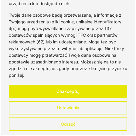
urządzeniu lub dostęp do nich.
Bartosz, czyli autor bloga HistoriaPieniadza.pl, od lat
zgłębia świat finansów, bankowości, inwestycji oraz rynków
Twoje dane osobowe będą przetwarzane, a informacje z
kapitałowych. Interesuje się zarówno historią pieniądza i
Twojego urządzenia (pliki cookie, unikalne identyfikatory
systemów finansowych, jak i współczesnymi mechanizmami
rządzącymi giełdą, walutami oraz globalną gospodarką.
itp.) mogą być wyświetlane i zapisywane przez 137
dostawców spełniających wymogi TFC oraz partnerów
Na blogu analizuje zagadnienia związane z bankowością,
reklamowych (62) lub im udostępniane. Mogą też być
funkcjonowaniem instytucji finansowych, inwestowaniem na
wykorzystywane przez tę witrynę lub aplikację. Niektórzy
giełdzie, rynkiem walutowym oraz zmianami, które
dostawcy mogę przetwarzać Twoje dane osobowe na
wpływają na wartość pieniądza w czasie. Stawia na
merytoryczne podejście, jasne tłumaczenie złożonych
podstawie uzasadnionego interesu. Możesz się na to nie
tematów i kontekst historyczny, który pomaga lepiej
zgodzić nie akceptując zgody poprzez kliknięcie przycisku
zrozumieć dzisiejsze decyzje finansowe.
poniżej.
←
Kredyt na mieszkanie dla przedsiębiorcy – co musisz
Zaakceptuj
wiedzieć, aby nie dać się zaskoczyć?
→
Stopa rentowności jako tajemnica sukcesu: jak
Ustawienia
uniknąć finansowych strat w biznesie
Odrzuć