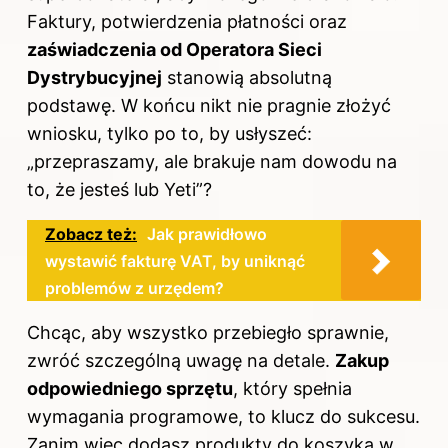
Faktury, potwierdzenia płatności oraz
zaświadczenia od Operatora Sieci
Dystrybucyjnej
stanowią absolutną
podstawę. W końcu nikt nie pragnie złożyć
wniosku
, tylko po to, by usłyszeć:
„przepraszamy, ale brakuje nam dowodu na
to, że jesteś lub Yeti”?
Zobacz też:
Jak prawidłowo
wystawić fakturę VAT, by uniknąć
problemów z urzędem?
Chcąc, aby wszystko przebiegło sprawnie,
zwróć szczególną uwagę na detale.
Zakup
odpowiedniego sprzętu
, który spełnia
wymagania programowe, to klucz do sukcesu.
Zanim więc dodasz produkty do koszyka w