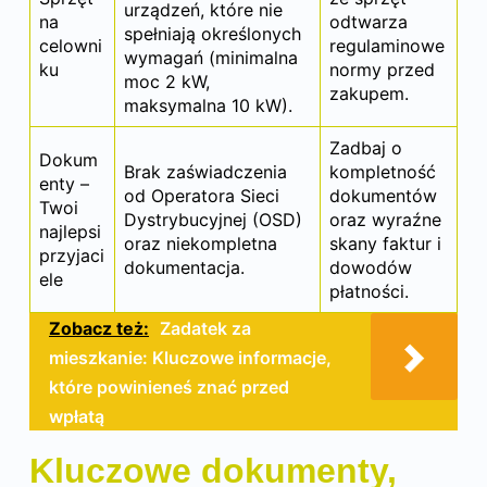
urządzeń, które nie
na
odtwarza
spełniają określonych
celowni
regulaminowe
wymagań (minimalna
ku
normy przed
moc 2 kW,
zakupem.
maksymalna 10 kW).
Zadbaj o
Dokum
Brak zaświadczenia
kompletność
enty –
od Operatora Sieci
dokumentów
Twoi
Dystrybucyjnej (OSD)
oraz wyraźne
najlepsi
oraz niekompletna
skany faktur i
przyjaci
dokumentacja.
dowodów
ele
płatności.
Zobacz też:
Zadatek za
mieszkanie: Kluczowe informacje,
które powinieneś znać przed
wpłatą
Kluczowe dokumenty,