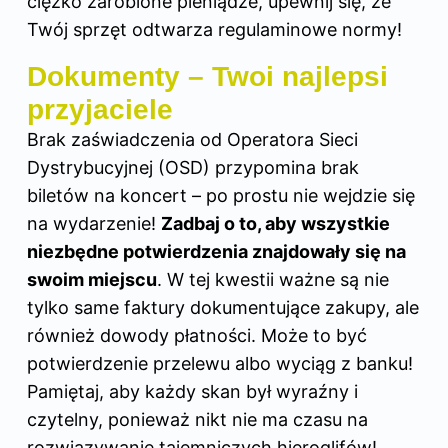
ciężko zarobione pieniądze, upewnij się, że
Twój sprzęt odtwarza regulaminowe normy!
Dokumenty – Twoi najlepsi
przyjaciele
Brak zaświadczenia od Operatora Sieci
Dystrybucyjnej (OSD) przypomina brak
biletów na koncert – po prostu nie wejdzie się
na wydarzenie!
Zadbaj o to, aby wszystkie
niezbędne potwierdzenia znajdowały się na
swoim miejscu
. W tej kwestii ważne są nie
tylko same faktury dokumentujące zakupy, ale
również dowody płatności. Może to być
potwierdzenie przelewu albo wyciąg z banku!
Pamiętaj, aby każdy skan był wyraźny i
czytelny, ponieważ nikt nie ma czasu na
rozwiązywanie tajemniczych hieroglifów!