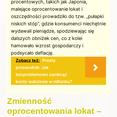
procentowych, takich jak Japonia,
malejące oprocentowanie lokat i
oszczędności prowadziło do tzw. „pułapki
niskich stóp”, gdzie konsumenci niechętnie
wydawali pieniądze, spodziewając się
dalszych obniżek cen, co z kolei
hamowało wzrost gospodarczy i
podsycało deflację.
Zobacz też:
Prosty
przewodnik: Jak
bezproblemowo zamknąć
konto walutowe w mBanku?
Zmienność
oprocentowania lokat –