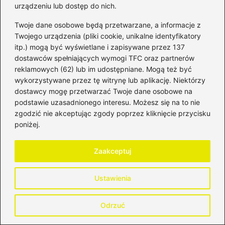
urządzeniu lub dostęp do nich.
Dodaj komentarz
Twoje dane osobowe będą przetwarzane, a informacje z
Twojego urządzenia (pliki cookie, unikalne identyfikatory
Twój adres email nie zostanie opublikowany.
itp.) mogą być wyświetlane i zapisywane przez 137
Wymagane pola są oznaczone
*
dostawców spełniających wymogi TFC oraz partnerów
reklamowych (62) lub im udostępniane. Mogą też być
Komentarz
*
wykorzystywane przez tę witrynę lub aplikację. Niektórzy
dostawcy mogę przetwarzać Twoje dane osobowe na
podstawie uzasadnionego interesu. Możesz się na to nie
zgodzić nie akceptując zgody poprzez kliknięcie przycisku
poniżej.
Zaakceptuj
Nazwa
*
Ustawienia
Adres email
*
Odrzuć