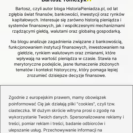
Bartosz, czyli autor bloga HistoriaPieniadza.pl, od lat
zgłębia świat finansów, bankowości, inwestycji oraz rynków
kapitałowych. Interesuje się zarówno historią pieniądza i
systemów finansowych, jak i współczesnymi mechanizmami
rządzącymi giełdą, walutami oraz globalną gospodarką.
Na blogu analizuje zagadnienia związane z bankowością,
funkcjonowaniem instytucji finansowych, inwestowaniem na
giełdzie, rynkiem walutowym oraz zmianami, które
wpływają na wartość pieniądza w czasie. Stawia na
merytoryczne podejście, jasne tłumaczenie złożonych
tematów i kontekst historyczny, który pomaga lepiej
zrozumieć dzisiejsze decyzje finansowe.
←
Hipoteka umowna zwykła – jak działa i jakie niesie
Zgodnie z europejskim prawem, mamy obowiązek
konsekwencje?
poinformować Cię jak działają pliki "cookies", czyli tzw.
→
Jakie są koszty notarialne przy zakupie domu i ile
ciasteczka. W dużym skrócie witryna prosi o zgodę na
trzeba za nie zapłacić?
wykorzystanie Twoich danych. Spersonalizowane reklamy i
treści, pomiar reklam i treści, badanie odbiorców i
ulepszanie usług. Przechowywanie informacji na