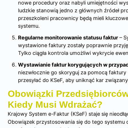
nowe procedury oraz nabyli umiejętności wy
ludzkie stanowią jedno z głównych źródeł p
przeszkoleni pracownicy będą mieli kluczow
systemu.
Regularne monitorowanie statusu faktur
– S
wystawione faktury zostały poprawnie przyjęt
Tylko ciągła kontrola umożliwi wykrycie ewe
Wystawianie faktur korygujących w przypa
niezwłocznie go skoryguj za pomocą faktury 
przesyłać do KSeF, aby uniknąć kar związany
Obowiązki Przedsiębiorcó
Kiedy Musi Wdrażać?
Krajowy System e-Faktur (KSeF) staje się nieodł
Obowiązek przystosowania się do tego systemu do