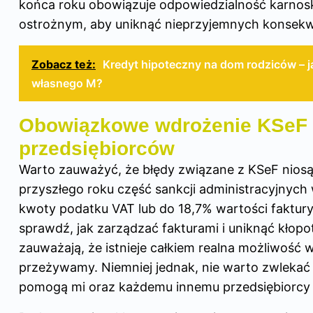
końca roku obowiązuje odpowiedzialność karnosk
ostrożnym, aby uniknąć nieprzyjemnych konsekw
Zobacz też:
Kredyt hipoteczny na dom rodziców – j
własnego M?
Obowiązkowe wdrożenie KSeF 
przedsiębiorców
Warto zauważyć, że błędy związane z KSeF nios
przyszłego roku część sankcji administracyjnych
kwoty podatku VAT lub do 18,7% wartości faktury, 
sprawdź,
jak zarządzać fakturami i uniknąć kłop
zauważają, że istnieje całkiem realna możliwość
przeżywamy. Niemniej jednak, nie warto zwlekać
pomogą mi oraz każdemu innemu przedsiębiorcy