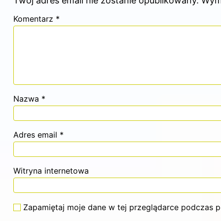
Twój adres email nie zostanie opublikowany.
Wym
Komentarz
*
Nazwa
*
Adres email
*
Witryna internetowa
Zapamiętaj moje dane w tej przeglądarce podczas p