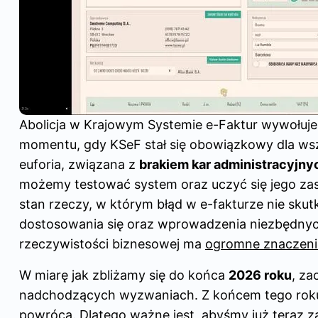
Abolicja w Krajowym Systemie e-Faktur wywołuje
momentu, gdy KSeF stał się obowiązkowy dla ws
euforia, związana z
brakiem kar administracyjny
możemy testować system oraz uczyć się jego za
stan rzeczy, w którym błąd w e-fakturze nie skut
dostosowania się oraz wprowadzenia niezbędnych
rzeczywistości biznesowej ma
ogromne znaczeni
W miarę jak zbliżamy się do końca
2026 roku
, za
nadchodzących wyzwaniach. Z końcem tego roku 
powrócą. Dlatego ważne jest, abyśmy już teraz z