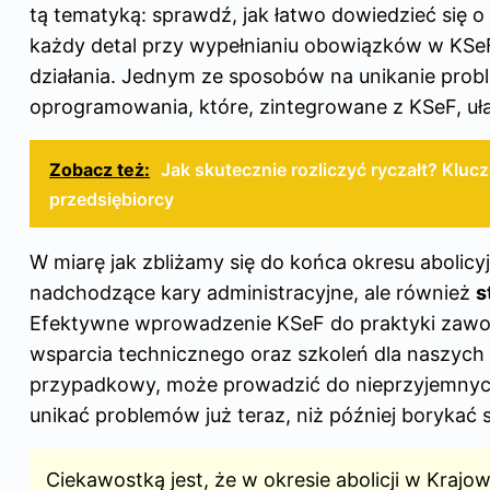
tą tematyką: sprawdź,
jak łatwo dowiedzieć się 
każdy detal przy wypełnianiu obowiązków w KSe
działania. Jednym ze sposobów na unikanie pr
oprogramowania, które, zintegrowane z KSeF, uł
Zobacz też:
Jak skutecznie rozliczyć ryczałt? Kluc
przedsiębiorcy
W miarę jak zbliżamy się do końca okresu abolicy
nadchodzące kary administracyjne, ale również
s
Efektywne wprowadzenie KSeF do praktyki zawod
wsparcia technicznego oraz szkoleń dla naszyc
przypadkowy, może prowadzić do nieprzyjemnych 
unikać problemów już teraz, niż później borykać
Ciekawostką jest, że w okresie abolicji w Kraj