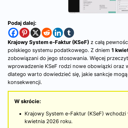
Podaj dalej:
Krajowy System e-Faktur (KSeF)
z całą pewności
polskiego systemu podatkowego. Z dniem
1 kwie
zobowiązani do jego stosowania. Więcej przeczy
wprowadzenie KSeF rodzi nowe obowiązki oraz wią
dlatego warto dowiedzieć się, jakie sankcje mog
konsekwencji.
W skrócie:
Krajowy System e-Faktur (KSeF) wchodzi w
kwietnia 2026 roku.