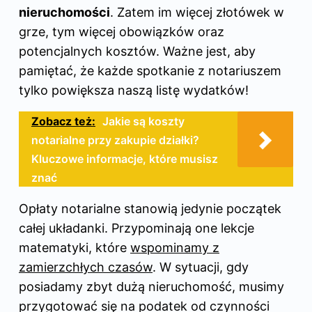
nieruchomości
. Zatem im więcej złotówek w
grze, tym więcej obowiązków oraz
potencjalnych kosztów. Ważne jest, aby
pamiętać, że każde spotkanie z notariuszem
tylko powiększa naszą listę wydatków!
Zobacz też:
Jakie są koszty
notarialne przy zakupie działki?
Kluczowe informacje, które musisz
znać
Opłaty notarialne stanowią jedynie początek
całej układanki. Przypominają one lekcje
matematyki, które
wspominamy z
zamierzchłych czasów
. W sytuacji, gdy
posiadamy zbyt dużą nieruchomość, musimy
przygotować się na podatek od czynności