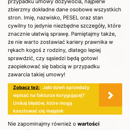
przypadku umowy dożywocia, najpierw
zbierzmy dokładne dane osobowe wszystkich
stron. Imię, nazwisko, PESEL oraz stan
cywilny to jedynie niezbędne szczegóły, które
znacznie ułatwią sprawę. Pamiętajmy także,
że nie warto zostawiać kariery prawnika w
rękach kogoś z rodziny, dlatego lepiej
sprawdzić, czy sąsiedzi będą gotowi
zaopiekować się babcią w przypadku
zawarcia takiej umowy!
Zobacz też:
Jaki dzień sprzedaży
wpisać na fakturze korygującej?
Unikaj błędów, które mogą
kosztować cię majątek
Nie zapominajmy również o
wartości