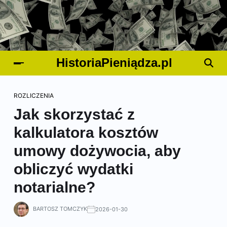
HistoriaPieniądza.pl
ROZLICZENIA
Jak skorzystać z
kalkulatora kosztów
umowy dożywocia, aby
obliczyć wydatki
notarialne?
BARTOSZ TOMCZYK
2026-01-30