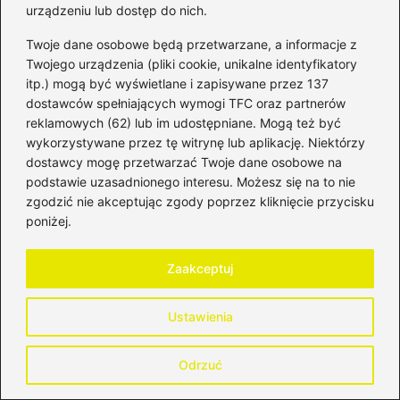
urządzeniu lub dostęp do nich.
2026-08-04
Twoje dane osobowe będą przetwarzane, a informacje z
Twojego urządzenia (pliki cookie, unikalne identyfikatory
itp.) mogą być wyświetlane i zapisywane przez 137
dostawców spełniających wymogi TFC oraz partnerów
reklamowych (62) lub im udostępniane. Mogą też być
wykorzystywane przez tę witrynę lub aplikację. Niektórzy
dostawcy mogę przetwarzać Twoje dane osobowe na
podstawie uzasadnionego interesu. Możesz się na to nie
zgodzić nie akceptując zgody poprzez kliknięcie przycisku
poniżej.
Zaakceptuj
Ustawienia
Ile zarobisz w transporcie
międzynarodowym — realne stawki i
Odrzuć
różnice
2026-08-04