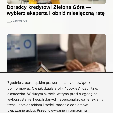
Doradcy kredytowi Zielona Góra —
wybierz eksperta i obniż miesięczną ratę
2026-08-05
Zgodnie z europejskim prawem, mamy obowiązek
poinformować Cię jak działają pliki "cookies", czyli tzw.
ciasteczka. W dużym skrócie witryna prosi o zgodę na
wykorzystanie Twoich danych. Spersonalizowane reklamy i
Kalkulator kosztów mieszkania —
treści, pomiar reklam i treści, badanie odbiorców i
oszacuj wydatki i uniknij niespodzianek
ulepszanie usług. Przechowywanie informacji na