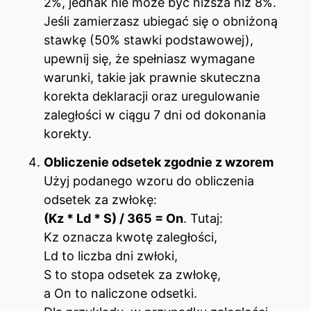
2%, jednak nie może być niższa niż 8%.
Jeśli zamierzasz ubiegać się o obniżoną
stawkę (50% stawki podstawowej),
upewnij się, że spełniasz wymagane
warunki, takie jak prawnie skuteczna
korekta deklaracji oraz uregulowanie
zaległości w ciągu 7 dni od dokonania
korekty.
Obliczenie odsetek zgodnie z wzorem
Użyj podanego wzoru do obliczenia
odsetek za zwłokę:
(Kz * Ld * S) / 365 = On
. Tutaj:
Kz oznacza kwotę zaległości,
Ld to liczba dni zwłoki,
S to stopa odsetek za zwłokę,
a On to naliczone odsetki.