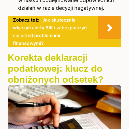
wniosku i podejmowanie odpowiednich
działań w razie decyzji negatywnej.
Zobacz też:
Jak skutecznie
włączyć alerty BIK i zabezpieczyć
się przed problemami
finansowymi?
Korekta deklaracji
podatkowej: klucz do
obniżonych odsetek?