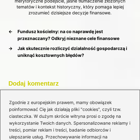
merytoryczne podejście, jasne tłumaczenie złożonych
tematów i kontekst historyczny, który pomaga lepiej
zrozumieć dzisiejsze decyzje finansowe.
←
Fundusz kościelny: na co naprawdę jest
przeznaczany? Odkryj nieznane cele finansowe
→
Jak skutecznie rozliczyć działalność gospodarczą i
uniknąć kosztownych błędów?
Dodaj komentarz
Twój adres email nie zostanie opublikowany.
Zgodnie z europejskim prawem, mamy obowiązek
Wymagane pola są oznaczone
*
poinformować Cię jak działają pliki "cookies", czyli tzw.
ciasteczka. W dużym skrócie witryna prosi o zgodę na
Komentarz
*
wykorzystanie Twoich danych. Spersonalizowane reklamy i
treści, pomiar reklam i treści, badanie odbiorców i
ulepszanie usług. Przechowywanie informacji na