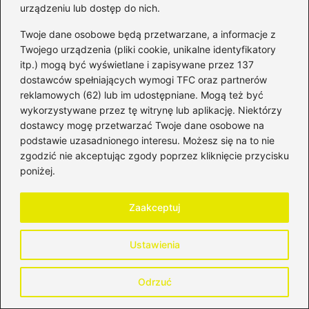
urządzeniu lub dostęp do nich.
Twoje dane osobowe będą przetwarzane, a informacje z
Twojego urządzenia (pliki cookie, unikalne identyfikatory
Nazwa
*
itp.) mogą być wyświetlane i zapisywane przez 137
dostawców spełniających wymogi TFC oraz partnerów
reklamowych (62) lub im udostępniane. Mogą też być
wykorzystywane przez tę witrynę lub aplikację. Niektórzy
Adres email
*
dostawcy mogę przetwarzać Twoje dane osobowe na
podstawie uzasadnionego interesu. Możesz się na to nie
zgodzić nie akceptując zgody poprzez kliknięcie przycisku
Witryna internetowa
poniżej.
Zaakceptuj
Zapamiętaj moje dane w tej przeglądarce
podczas pisania kolejnych komentarzy.
Ustawienia
Odrzuć