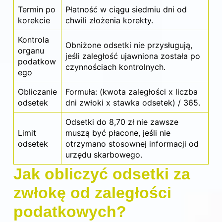
Termin po
Płatność w ciągu siedmiu dni od
korekcie
chwili złożenia korekty.
Kontrola
Obniżone odsetki nie przysługują,
organu
jeśli zaległość ujawniona została po
podatkow
czynnościach kontrolnych.
ego
Obliczanie
Formuła: (kwota zaległości x liczba
odsetek
dni zwłoki x stawka odsetek) / 365.
Odsetki do 8,70 zł nie zawsze
Limit
muszą być płacone, jeśli nie
odsetek
otrzymano stosownej informacji od
urzędu skarbowego.
Jak obliczyć odsetki za
zwłokę od zaległości
podatkowych?