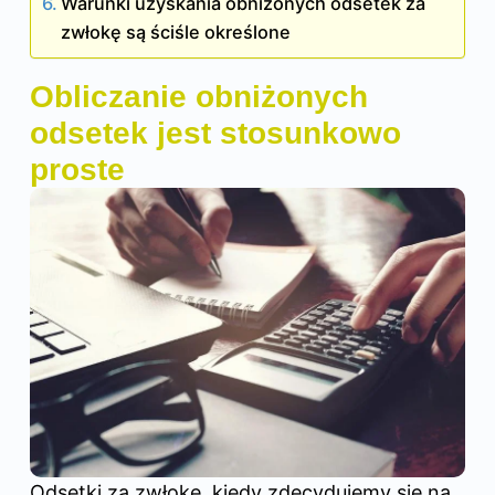
Warunki uzyskania obniżonych odsetek za
zwłokę są ściśle określone
Obliczanie obniżonych
odsetek jest stosunkowo
proste
Odsetki za zwłokę, kiedy zdecydujemy się na