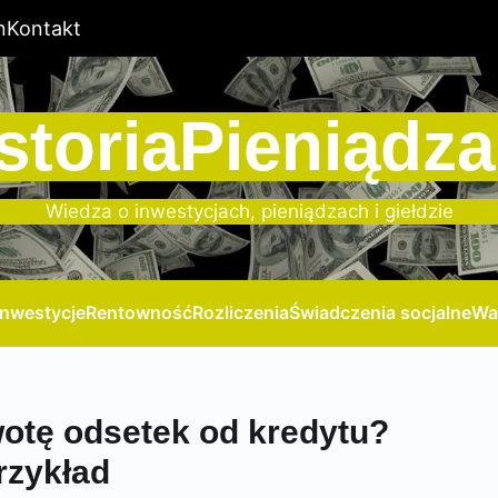
n
Kontakt
storiaPieniądza
Wiedza o inwestycjach, pieniądzach i giełdzie
Inwestycje
Rentowność
Rozliczenia
Świadczenia socjalne
Wa
wotę odsetek od kredytu?
rzykład