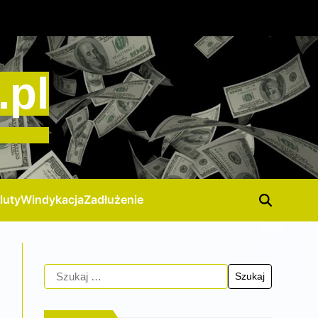
.pl
luty
Windykacja
Zadłużenie