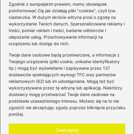
Zgodnie z europejskim prawem, mamy obowiązek
poinformować Cię jak działają pliki "cookies", czyli tzw.
ciasteczka. W dużym skrócie witryna prosi o zgodę na
wykorzystanie Twoich danych. Spersonalizowane reklamy i
Kategorie
treści, pomiar reklam i treści, badanie odbiorców i
ulepszanie usług. Przechowywanie informacji na
Bankowość
(182)
urządzeniu lub dostęp do nich.
Fundusze
(36)
Twoje dane osobowe będą przetwarzane, a informacje z
Giełda
(28)
Twojego urządzenia (pliki cookie, unikalne identyfikatory
itp.) mogą być wyświetlane i zapisywane przez 137
Inwestycje
(49)
dostawców spełniających wymogi TFC oraz partnerów
Rentowność
(32)
reklamowych (62) lub im udostępniane. Mogą też być
Rozliczenia
(196)
wykorzystywane przez tę witrynę lub aplikację. Niektórzy
Świadczenia socjalne
(59)
dostawcy mogę przetwarzać Twoje dane osobowe na
podstawie uzasadnionego interesu. Możesz się na to nie
Waluty
(21)
zgodzić nie akceptując zgody poprzez kliknięcie przycisku
Windykacja
(49)
poniżej.
Zadłużenie
(64)
Zaakceptuj