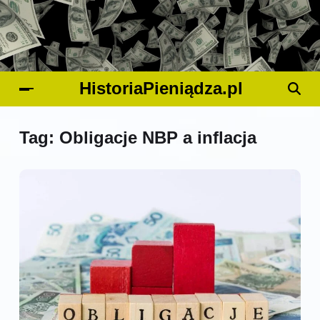
HistoriaPieniądza.pl
Tag:
Obligacje NBP a inflacja