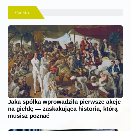
Giełda
Jaka spółka wprowadziła pierwsze akcje
na giełdę — zaskakująca historia, którą
musisz poznać