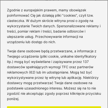
Zgodnie z europejskim prawem, mamy obowiązek
poinformować Cię jak działają pliki "cookies", czyli tzw.
ciasteczka. W dużym skrócie witryna prosi o zgodę na
wykorzystanie Twoich danych. Spersonalizowane reklamy i
Kategorie
treści, pomiar reklam i treści, badanie odbiorców i
ulepszanie usług. Przechowywanie informacji na
Bankowość
(184)
urządzeniu lub dostęp do nich.
Fundusze
(36)
Twoje dane osobowe będą przetwarzane, a informacje z
Giełda
(28)
Twojego urządzenia (pliki cookie, unikalne identyfikatory
itp.) mogą być wyświetlane i zapisywane przez 137
Inwestycje
(50)
dostawców spełniających wymogi TFC oraz partnerów
Rentowność
(32)
reklamowych (62) lub im udostępniane. Mogą też być
Rozliczenia
(196)
wykorzystywane przez tę witrynę lub aplikację. Niektórzy
Świadczenia socjalne
(59)
dostawcy mogę przetwarzać Twoje dane osobowe na
podstawie uzasadnionego interesu. Możesz się na to nie
Waluty
(22)
zgodzić nie akceptując zgody poprzez kliknięcie przycisku
Windykacja
(50)
poniżej.
Zadłużenie
(64)