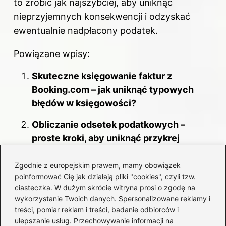
to zrobić jak najszybciej, aby uniknąć
nieprzyjemnych konsekwencji i odzyskać
ewentualnie nadpłacony podatek.
Powiązane wpisy:
Skuteczne księgowanie faktur z
Booking.com – jak uniknąć typowych
błędów w księgowości?
Obliczanie odsetek podatkowych –
proste kroki, aby uniknąć przykrej
niespodzianki
Zgodnie z europejskim prawem, mamy obowiązek
10 istotnych aspektów, które musisz
poinformować Cię jak działają pliki "cookies", czyli tzw.
znać przed zakupem mieszkania na
ciasteczka. W dużym skrócie witryna prosi o zgodę na
wykorzystanie Twoich danych. Spersonalizowane reklamy i
rynku wtórnym
treści, pomiar reklam i treści, badanie odbiorców i
ulepszanie usług. Przechowywanie informacji na