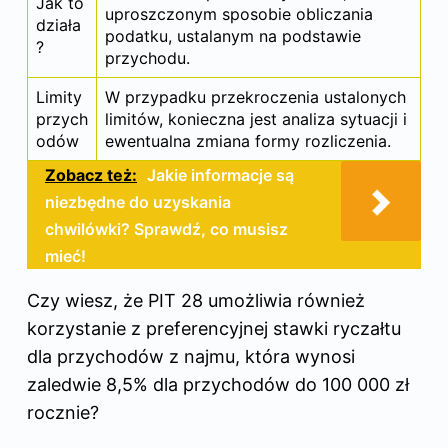
Jak to
uproszczonym sposobie obliczania
działa
podatku, ustalanym na podstawie
?
przychodu.
Limity
W przypadku przekroczenia ustalonych
przych
limitów, konieczna jest analiza sytuacji i
odów
ewentualna zmiana formy rozliczenia.
Zobacz też:
Jakie informacje są
niezbędne do uzyskania
chwilówki? Sprawdź, co musisz
mieć!
Czy wiesz, że PIT 28 umożliwia również
korzystanie z preferencyjnej stawki ryczałtu
dla przychodów z najmu, która wynosi
zaledwie 8,5% dla przychodów do 100 000 zł
rocznie?