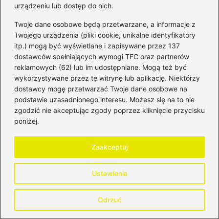
urządzeniu lub dostęp do nich.
Twoje dane osobowe będą przetwarzane, a informacje z
Twojego urządzenia (pliki cookie, unikalne identyfikatory
itp.) mogą być wyświetlane i zapisywane przez 137
dostawców spełniających wymogi TFC oraz partnerów
reklamowych (62) lub im udostępniane. Mogą też być
wykorzystywane przez tę witrynę lub aplikację. Niektórzy
Bartosz Tomczyk
dostawcy mogę przetwarzać Twoje dane osobowe na
Bartosz, czyli autor bloga HistoriaPieniadza.pl, od lat
podstawie uzasadnionego interesu. Możesz się na to nie
zgłębia świat finansów, bankowości, inwestycji oraz rynków
zgodzić nie akceptując zgody poprzez kliknięcie przycisku
kapitałowych. Interesuje się zarówno historią pieniądza i
poniżej.
systemów finansowych, jak i współczesnymi mechanizmami
rządzącymi giełdą, walutami oraz globalną gospodarką.
Zaakceptuj
Na blogu analizuje zagadnienia związane z bankowością,
funkcjonowaniem instytucji finansowych, inwestowaniem na
giełdzie, rynkiem walutowym oraz zmianami, które
Ustawienia
wpływają na wartość pieniądza w czasie. Stawia na
merytoryczne podejście, jasne tłumaczenie złożonych
tematów i kontekst historyczny, który pomaga lepiej
Odrzuć
zrozumieć dzisiejsze decyzje finansowe.