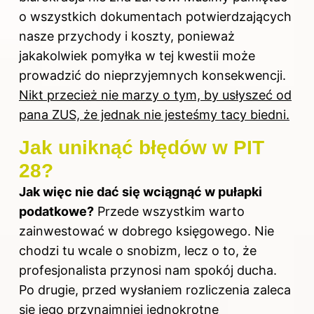
o wszystkich dokumentach potwierdzających
nasze przychody i koszty, ponieważ
jakakolwiek pomyłka w tej kwestii może
prowadzić do nieprzyjemnych konsekwencji.
Nikt przecież nie marzy o tym, by usłyszeć od
pana ZUS, że jednak nie jesteśmy tacy biedni.
Jak uniknąć błędów w PIT
28?
Jak więc nie dać się wciągnąć w pułapki
podatkowe?
Przede wszystkim warto
zainwestować w dobrego księgowego. Nie
chodzi tu wcale o snobizm, lecz o to, że
profesjonalista przynosi nam spokój ducha.
Po drugie, przed wysłaniem rozliczenia zaleca
się jego przynajmniej jednokrotne