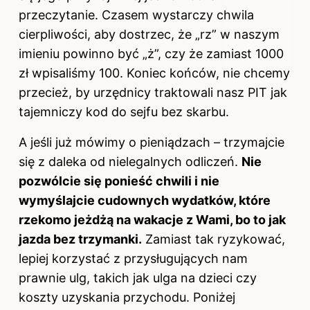
przeczytanie. Czasem wystarczy chwila
cierpliwości, aby dostrzec, że „rz” w naszym
imieniu powinno być „ż”, czy że zamiast 1000
zł wpisaliśmy 100. Koniec końców, nie chcemy
przecież, by urzędnicy traktowali nasz PIT jak
tajemniczy kod do sejfu bez skarbu.
A jeśli już mówimy o pieniądzach – trzymajcie
się z daleka od nielegalnych odliczeń.
Nie
pozwólcie się ponieść chwili i nie
wymyślajcie cudownych wydatków, które
rzekomo jeżdżą na wakacje z Wami, bo to jak
jazda bez trzymanki.
Zamiast tak ryzykować,
lepiej korzystać z przysługujących nam
prawnie ulg, takich jak ulga na dzieci czy
koszty uzyskania przychodu. Poniżej