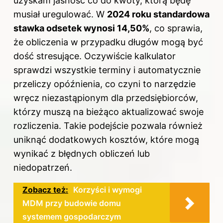
uzyskam jasność co do kwoty, którą będę
musiał uregulować. W
2024 roku standardowa
stawka odsetek wynosi 14,50%
, co sprawia,
że obliczenia w przypadku długów mogą być
dość stresujące. Oczywiście kalkulator
sprawdzi wszystkie terminy i automatycznie
przeliczy opóźnienia, co czyni to narzędzie
wręcz niezastąpionym dla przedsiębiorców,
którzy muszą na bieżąco aktualizować swoje
rozliczenia. Takie podejście pozwala również
uniknąć dodatkowych kosztów, które mogą
wynikać z błędnych obliczeń lub
niedopatrzeń.
Zobacz też:
Korzyści i wymogi
MDM przy budowie domu
systemem gospodarczym