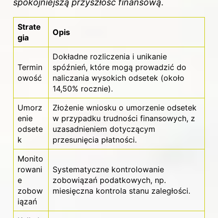
spokojniejszą przyszłość finansową
.
Strate
Opis
gia
Dokładne rozliczenia i unikanie
Termin
spóźnień, które mogą prowadzić do
owość
naliczania wysokich odsetek (około
14,50% rocznie).
Umorz
Złożenie wniosku o umorzenie odsetek
enie
w przypadku trudności finansowych, z
odsete
uzasadnieniem dotyczącym
k
przesunięcia płatności.
Monito
rowani
Systematyczne kontrolowanie
e
zobowiązań podatkowych, np.
zobow
miesięczna kontrola stanu zaległości.
iązań