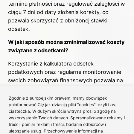
terminu płatności oraz regulować zaległości w
ciągu 7 dni od daty złożenia korekty, co
pozwala skorzystać z obniżonej stawki
odsetek.
W jaki sposób można zminimalizować koszty
związane z odsetkami?
Korzystanie z kalkulatora odsetek
podatkowych oraz regularne monitorowanie
swoich zobowiązań finansowych pozwala na
szybsze reagowanie i unikanie nadmiernych
kosztów.
Zgodnie z europejskim prawem, mamy obowiązek
poinformować Cię jak działają pliki "cookies", czyli tzw.
Jakie są aktualne stawki odsetek
ciasteczka. W dużym skrócie witryna prosi o zgodę na
wykorzystanie Twoich danych. Spersonalizowane reklamy i
podatkowych?
treści, pomiar reklam i treści, badanie odbiorców i
ulepszanie usług. Przechowywanie informacji na
W 2026 roku standardowa stawka odsetek