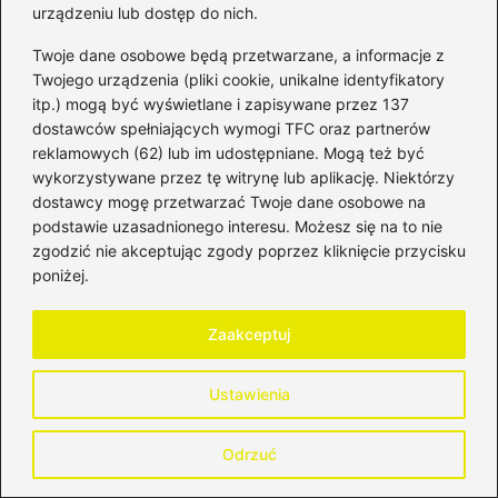
urządzeniu lub dostęp do nich.
wynosi 14,50%, co wynika z przyjęcia 200%
podstawowej stopy oprocentowania kredytu
Twoje dane osobowe będą przetwarzane, a informacje z
Twojego urządzenia (pliki cookie, unikalne identyfikatory
lombardowego NBP oraz dodania 2%.
itp.) mogą być wyświetlane i zapisywane przez 137
dostawców spełniających wymogi TFC oraz partnerów
Co można zrobić w przypadku trudności
reklamowych (62) lub im udostępniane. Mogą też być
finansowych, aby uniknąć wysokich
wykorzystywane przez tę witrynę lub aplikację. Niektórzy
odsetek?
dostawcy mogę przetwarzać Twoje dane osobowe na
podstawie uzasadnionego interesu. Możesz się na to nie
W sytuacji trudności finansowych można
zgodzić nie akceptując zgody poprzez kliknięcie przycisku
złożyć wniosek o umorzenie odsetek, który
poniżej.
należy odpowiednio uzasadnić oraz wskazać
Zaakceptuj
konkretne okoliczności, które spowodowały
opóźnienie w płatności.
Ustawienia
Powiązane wpisy:
Odrzuć
Zdobądź finansową pewność z doradcą