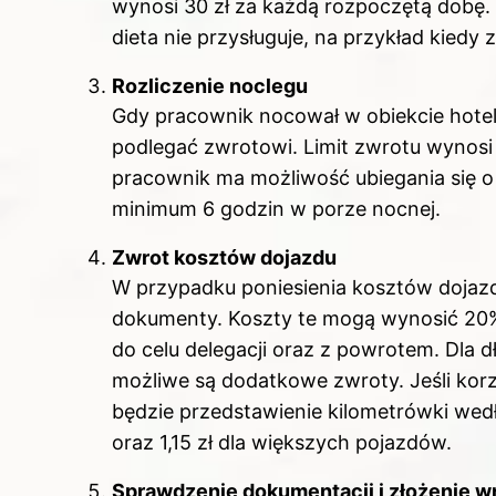
wynosi 30 zł za każdą rozpoczętą dobę.
dieta nie przysługuje, na przykład kied
Rozliczenie noclegu
Gdy pracownik nocował w obiekcie hotel
podlegać zwrotowi. Limit zwrotu wynosi 2
pracownik ma możliwość ubiegania się o r
minimum 6 godzin w porze nocnej.
Zwrot kosztów dojazdu
W przypadku poniesienia kosztów dojaz
dokumenty. Koszty te mogą wynosić 20% d
do celu delegacji oraz z powrotem. Dla 
możliwe są dodatkowe zwroty. Jeśli ko
będzie przedstawienie kilometrówki wedł
oraz 1,15 zł dla większych pojazdów.
Sprawdzenie dokumentacji i złożenie w