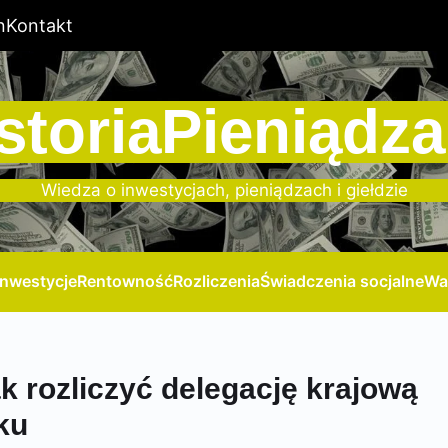
n
Kontakt
storiaPieniądza
Wiedza o inwestycjach, pieniądzach i giełdzie
Inwestycje
Rentowność
Rozliczenia
Świadczenia socjalne
Wa
k rozliczyć delegację krajową
ku