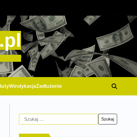
.pl
luty
Windykacja
Zadłużenie