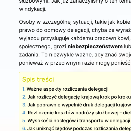
służbowymi. Jak już zahaczyliśmy o ten tem
windykacji
.
Osoby w szczególnej sytuacji, takie jak kobie
prawo do odmowy delegacji, chyba że wyra
wyjazdu przysługuje każdemu pracownikowi,
społecznego, grozi
niebezpieczeństwem
lub
zadania. To niezwykle ważne, aby znać swoj
ponieważ w przeciwnym razie mogę ponieś
Spis treści
Ważne aspekty rozliczania delegacji
Jak rozliczyć delegację krajową krok po krok
Jak poprawnie wypełnić druk delegacji krajow
Rozliczenie kosztów podróży służbowej – diet
Wysokości noclegów i transportu w delegacji
Jak uniknąć błędów podczas rozliczania deleg