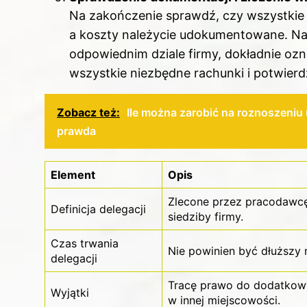
Na zakończenie sprawdź, czy wszystkie
a koszty należycie udokumentowane. Nast
odpowiednim dziale firmy, dokładnie ozn
wszystkie niezbędne rachunki i potwier
Zobacz też:
Ile można zarobić na roznoszeniu u
prawda
Element
Opis
Zlecone przez pracodawcę
Definicja delegacji
siedziby firmy.
Czas trwania
Nie powinien być dłuższy n
delegacji
Tracę prawo do dodatkowy
Wyjątki
w innej miejscowości.