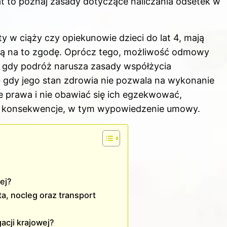
at to poznaj
zasady dotyczące naliczania odsetek w
ty w ciąży czy opiekunowie dzieci do lat 4, mają
żą na to zgodę. Oprócz tego, możliwość odmowy
 gdy podróż narusza zasady współżycia
 gdy jego stan zdrowia nie pozwala na wykonanie
e prawa i nie obawiać się ich egzekwować,
ć konsekwencje, w tym wypowiedzenie umowy.
u
ej?
a, nocleg oraz transport
acji krajowej?