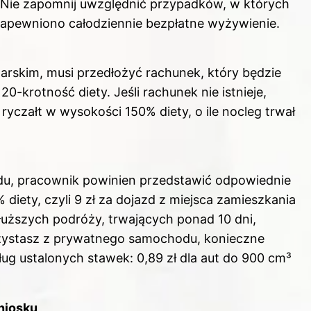
 Nie zapomnij uwzględnić przypadków, w których
y zapewniono całodziennie bezpłatne wyżywienie.
arskim, musi przedłożyć rachunek, który będzie
0-krotność diety. Jeśli rachunek nie istnieje,
yczałt w wysokości 150% diety, o ile nocleg trwał
du, pracownik powinien przedstawić odpowiednie
iety, czyli 9 zł za dojazd z miejsca zamieszkania
dłuższych podróży, trwających ponad 10 dni,
rzystasz z prywatnego samochodu, konieczne
ug ustalonych stawek: 0,89 zł dla aut do 900 cm³
niosku