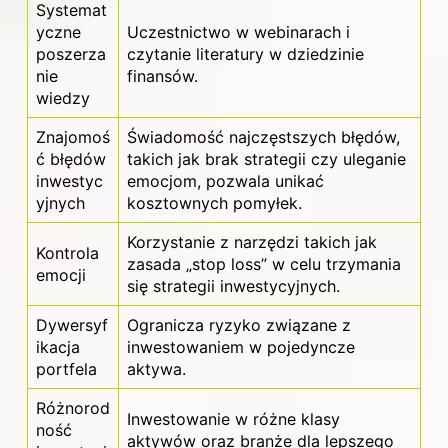
Systemat
yczne
Uczestnictwo w webinarach i
poszerza
czytanie literatury w dziedzinie
nie
finansów.
wiedzy
Znajomoś
Świadomość najczęstszych błędów,
ć błędów
takich jak brak strategii czy uleganie
inwestyc
emocjom, pozwala unikać
yjnych
kosztownych pomyłek.
Korzystanie z narzędzi takich jak
Kontrola
zasada „stop loss” w celu trzymania
emocji
się strategii inwestycyjnych.
Dywersyf
Ogranicza ryzyko związane z
ikacja
inwestowaniem w pojedyncze
portfela
aktywa.
Różnorod
Inwestowanie w różne klasy
ność
aktywów oraz branże dla lepszego