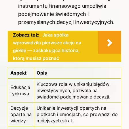
instrumentu finansowego umożliwia
podejmowanie świadomych i
przemyślanych decyzji inwestycyjnych.
Zobacz też:
Jaka spółka
wprowadziła pierwsze akcje na
giełdę — zaskakująca historia,
którą musisz poznać
Aspekt
Opis
Kluczowa rola w unikaniu błędów
Edukacja
inwestycyjnych, pozwala na
rynkowa
świadome podejmowanie decyzji.
Decyzje
Unikanie inwestycji opartych na
oparte na
plotkach i emocjach, co prowadzi do
wiedzy
mniejszych strat.