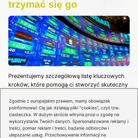
trzymać się go
Prezentujemy szczegółową listę kluczowych
kroków, które pomogą ci stworzyć skuteczny
plan inwestycyjny oraz utrzymać się przy nim.
Zgodnie z europejskim prawem, mamy obowiązek
Każdy z wymienionych punktów ma
poinformować Cię jak działają pliki "cookies", czyli tzw.
znaczenie dla osiągnięcia sukcesu
ciasteczka. W dużym skrócie witryna prosi o zgodę na
inwestycyjnego oraz minimalizacji ryzyka. Te
wykorzystanie Twoich danych. Spersonalizowane reklamy i
zasady stanowią solidną podstawę do
treści, pomiar reklam i treści, badanie odbiorców i
ulepszanie usług. Przechowywanie informacji na
podejmowania świadomych decyzji oraz