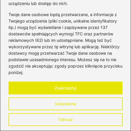
urządzeniu lub dostęp do nich.
opracowywania przemyślanej strategii
inwestycyjnej.
Twoje dane osobowe będą przetwarzane, a informacje z
Twojego urządzenia (pliki cookie, unikalne identyfikatory
Opracuj plan inwestycyjny
: Tworzenie
itp.) mogą być wyświetlane i zapisywane przez 137
dostawców spełniających wymogi TFC oraz partnerów
planu inwestycyjnego stanowi kluczowy
reklamowych (62) lub im udostępniane. Mogą też być
krok w procesie inwestycyjnym. W planie
wykorzystywane przez tę witrynę lub aplikację. Niektórzy
określ swoje cele finansowe, horyzont
dostawcy mogę przetwarzać Twoje dane osobowe na
czasowy inwestycji oraz akceptowalny
podstawie uzasadnionego interesu. Możesz się na to nie
zgodzić nie akceptując zgody poprzez kliknięcie przycisku
poziom ryzyka. Na przykład, jeżeli
poniżej.
planujesz budować kapitał na emeryturę,
skoncentruj się na długoterminowych
Zaakceptuj
inwestycjach w stabilne aktywa, takie jak
akcje dużych, dywidendowych firm.
Ustawienia
Regularnie przeglądaj i aktualizuj plan w
odpowiedzi na zmiany w życiu,
Odrzuć
jednocześnie unikając impulsywnych
decyzji wynikających z chwilowych