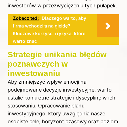
inwestorów w przezwyciężeniu tych pułapek.
Zobacz też:
Dlaczego warto, aby
firma wchodziła na giełdę?
Kluczowe korzyści i ryzyka, które
warto znać
Strategie unikania błędów
poznawczych w
inwestowaniu
Aby zmniejszyć wpływ emocji na
podejmowane decyzje inwestycyjne, warto
ustalić konkretne strategie i dyscyplinę w ich
stosowaniu. Opracowanie planu
inwestycyjnego, który uwzględnia nasze
osobiste cele, horyzont czasowy oraz poziom