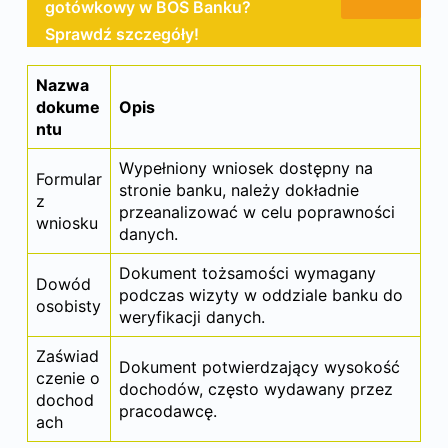
gotówkowy w BOŚ Banku?
Sprawdź szczegóły!
Nazwa
dokume
Opis
ntu
Wypełniony wniosek dostępny na
Formular
stronie banku, należy dokładnie
z
przeanalizować w celu poprawności
wniosku
danych.
Dokument tożsamości wymagany
Dowód
podczas wizyty w oddziale banku do
osobisty
weryfikacji danych.
Zaświad
Dokument potwierdzający wysokość
czenie o
dochodów, często wydawany przez
dochod
pracodawcę.
ach