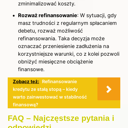
zminimalizować koszty.
Rozważ refinansowanie
: W sytuacji, gdy
masz trudności z regularnym spłacaniem
debetu, rozważ możliwość
refinansowania. Taka decyzja może
oznaczać przeniesienie zadłużenia na
korzystniejsze warunki, co z kolei pozwoli
obniżyć miesięczne obciążenie
finansowe.
Zobacz też:
Refinansowanie
kredytu ze stałą stopą – kiedy
warto zainwestować w stabilność
finansową?
FAQ – Najczęstsze pytania i
odpowiedzi