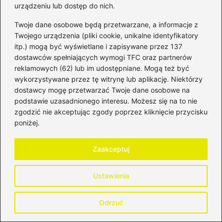
urządzeniu lub dostęp do nich.
Gdzie lokata z najwyższym
Twoje dane osobowe będą przetwarzane, a informacje z
oprocentowaniem? porównanie
Twojego urządzenia (pliki cookie, unikalne identyfikatory
najlepszych ofert
itp.) mogą być wyświetlane i zapisywane przez 137
2026-08-04
dostawców spełniających wymogi TFC oraz partnerów
reklamowych (62) lub im udostępniane. Mogą też być
wykorzystywane przez tę witrynę lub aplikację. Niektórzy
dostawcy mogę przetwarzać Twoje dane osobowe na
podstawie uzasadnionego interesu. Możesz się na to nie
zgodzić nie akceptując zgody poprzez kliknięcie przycisku
poniżej.
Zaakceptuj
Ustawienia
Oprocentowanie kredytu gotówkowego:
aktualne stawki i najlepsze oferty
banków
Odrzuć
2026-08-03