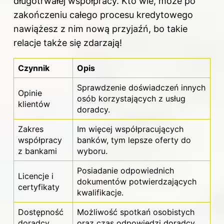
długotrwałej współpracy. Kto wie, może po
zakończeniu całego procesu kredytowego
nawiążesz z nim nową przyjaźń, bo takie
relacje także się zdarzają!
Czynnik
Opis
Sprawdzenie doświadczeń innych
Opinie
osób korzystających z usług
klientów
doradcy.
Zakres
Im więcej współpracujących
współpracy
banków, tym lepsze oferty do
z bankami
wyboru.
Posiadanie odpowiednich
Licencje i
dokumentów potwierdzających
certyfikaty
kwalifikacje.
Dostępność
Możliwość spotkań osobistych
doradcy
oraz czas odpowiedzi doradcy.