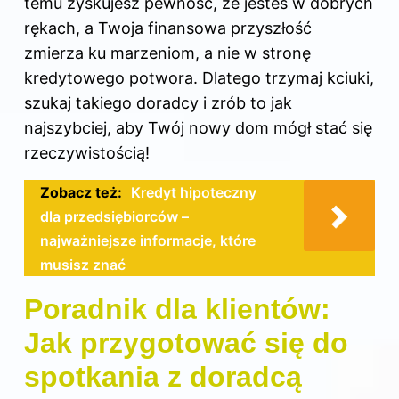
temu zyskujesz pewność, że jesteś w dobrych
rękach, a Twoja finansowa przyszłość
zmierza ku marzeniom, a nie w stronę
kredytowego potwora. Dlatego trzymaj kciuki,
szukaj takiego doradcy i zrób to jak
najszybciej, aby Twój nowy dom mógł stać się
rzeczywistością!
Zobacz też:
Kredyt hipoteczny
dla przedsiębiorców –
najważniejsze informacje, które
musisz znać
Poradnik dla klientów:
Jak przygotować się do
spotkania z doradcą