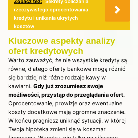
Zobacz też:
Sekrety obliczania
rzeczywistego oprocentowania
kredytu i unikania ukrytych
kosztów
Kluczowe aspekty analizy
ofert kredytowych
Warto zauważyć, że nie wszystkie kredyty są
równe, dlatego oferty bankowe mogą różnić
się bardziej niż różne rodzaje kawy w
kawiarni.
Gdy już zrozumiesz swoje
możliwości, przystąp do przeglądania ofert.
Oprocentowanie, prowizje oraz ewentualne
koszty dodatkowe mają ogromne znaczenie.
W końcu pragniesz uniknąć sytuacji, w której
Twoja hipoteka zmieni się w koszmar
finansowy. Wypatruj nie tylko najniższego