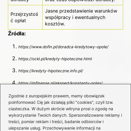
Jasne przedstawienie warunków
Przejrzystoś
współpracy i ewentualnych
ć opłat
kosztów.
Źródła:
https://www.dofin.pl/doradca-kredytowy-opole/
https://ockl.pl/kredyty-hipoteczne.html
https://kredyty-hipoteczne.info.pl/
https://mfinanse.pl/ekspert/konstanty-nolas/
https://ockl.pl/
Zgodnie z europejskim prawem, mamy obowiązek
poinformować Cię jak działają pliki "cookies", czyli tzw.
https://rankomat.pl/finanse/poradniki/doradca-
ciasteczka. W dużym skrócie witryna prosi o zgodę na
wykorzystanie Twoich danych. Spersonalizowane reklamy i
kredytowy-co-zyskujemy-a-co-tracimy-wnioskujac-o-
treści, pomiar reklam i treści, badanie odbiorców i
kredyt-hipoteczny-u-posrednika/
ulepszanie usług. Przechowywanie informacji na