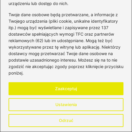
urządzeniu lub dostęp do nich.
Powiązane wpisy:
Twoje dane osobowe będą przetwarzane, a informacje z
Bezproblemowe zamknięcie konta w
Twojego urządzenia (pliki cookie, unikalne identyfikatory
Pekao przez aplikację – sprawdź, jak to
itp.) mogą być wyświetlane i zapisywane przez 137
zrobić krok po kroku!
dostawców spełniających wymogi TFC oraz partnerów
reklamowych (62) lub im udostępniane. Mogą też być
Czy chwilówki mają wpływ na decyzje
wykorzystywane przez tę witrynę lub aplikację. Niektórzy
Getin Banku w zakresie kredytów?
dostawcy mogę przetwarzać Twoje dane osobowe na
podstawie uzasadnionego interesu. Możesz się na to nie
Pożyczki do domu: Jak uzyskać szybką
zgodzić nie akceptując zgody poprzez kliknięcie przycisku
poniżej.
gotówkę bez wychodzenia z
mieszkania?
Zaakceptuj
Najlepsze oferty lokat 3-miesięcznych –
sprawdź, jakie jest oprocentowanie!
Ustawienia
Jak zakup sprzętu na raty może wpłynąć
Odrzuć
na Twój kredyt hipoteczny i finanse?