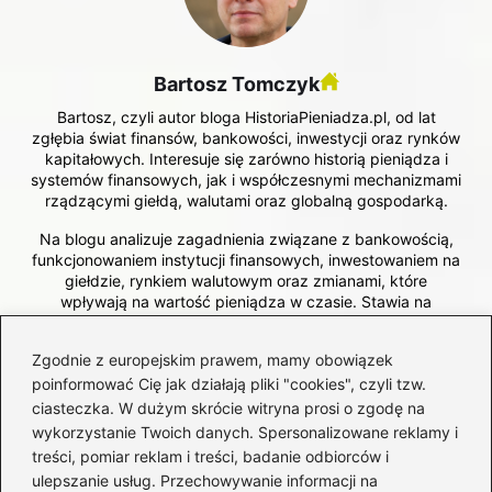
Bartosz Tomczyk
Bartosz, czyli autor bloga HistoriaPieniadza.pl, od lat
zgłębia świat finansów, bankowości, inwestycji oraz rynków
kapitałowych. Interesuje się zarówno historią pieniądza i
systemów finansowych, jak i współczesnymi mechanizmami
rządzącymi giełdą, walutami oraz globalną gospodarką.
Na blogu analizuje zagadnienia związane z bankowością,
funkcjonowaniem instytucji finansowych, inwestowaniem na
giełdzie, rynkiem walutowym oraz zmianami, które
wpływają na wartość pieniądza w czasie. Stawia na
merytoryczne podejście, jasne tłumaczenie złożonych
tematów i kontekst historyczny, który pomaga lepiej
Zgodnie z europejskim prawem, mamy obowiązek
zrozumieć dzisiejsze decyzje finansowe.
poinformować Cię jak działają pliki "cookies", czyli tzw.
ciasteczka. W dużym skrócie witryna prosi o zgodę na
←
Porównanie Binance i BitBay: Która giełda
wykorzystanie Twoich danych. Spersonalizowane reklamy i
kryptowalutowa wyjdzie na prowadzenie?
treści, pomiar reklam i treści, badanie odbiorców i
ulepszanie usług. Przechowywanie informacji na
→
Skuteczne sposoby na złożenie 800 plus online w