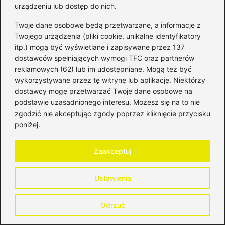
urządzeniu lub dostęp do nich.
latach 2025/2026 – sprawdź, jak to zrobić!
Twoje dane osobowe będą przetwarzane, a informacje z
Twojego urządzenia (pliki cookie, unikalne identyfikatory
itp.) mogą być wyświetlane i zapisywane przez 137
Dodaj komentarz
dostawców spełniających wymogi TFC oraz partnerów
reklamowych (62) lub im udostępniane. Mogą też być
wykorzystywane przez tę witrynę lub aplikację. Niektórzy
Twój adres email nie zostanie opublikowany.
Wymagane pola są oznaczone
*
dostawcy mogę przetwarzać Twoje dane osobowe na
podstawie uzasadnionego interesu. Możesz się na to nie
Komentarz
*
zgodzić nie akceptując zgody poprzez kliknięcie przycisku
poniżej.
Zaakceptuj
Ustawienia
Nazwa
*
Odrzuć