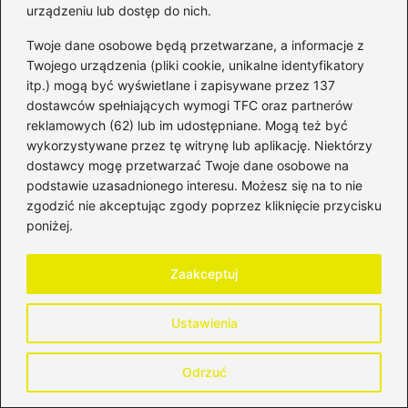
urządzeniu lub dostęp do nich.
Bezpłatny doradca kredytowy: Odkryj,
Twoje dane osobowe będą przetwarzane, a informacje z
jak mądrze zaoszczędzić na swoim
Twojego urządzenia (pliki cookie, unikalne identyfikatory
kredycie
itp.) mogą być wyświetlane i zapisywane przez 137
dostawców spełniających wymogi TFC oraz partnerów
reklamowych (62) lub im udostępniane. Mogą też być
wykorzystywane przez tę witrynę lub aplikację. Niektórzy
dostawcy mogę przetwarzać Twoje dane osobowe na
podstawie uzasadnionego interesu. Możesz się na to nie
zgodzić nie akceptując zgody poprzez kliknięcie przycisku
poniżej.
Zaakceptuj
Bartosz Tomczyk
Bartosz, czyli autor bloga HistoriaPieniadza.pl, od lat
zgłębia świat finansów, bankowości, inwestycji oraz rynków
Ustawienia
kapitałowych. Interesuje się zarówno historią pieniądza i
systemów finansowych, jak i współczesnymi mechanizmami
Odrzuć
rządzącymi giełdą, walutami oraz globalną gospodarką.
Na blogu analizuje zagadnienia związane z bankowością,