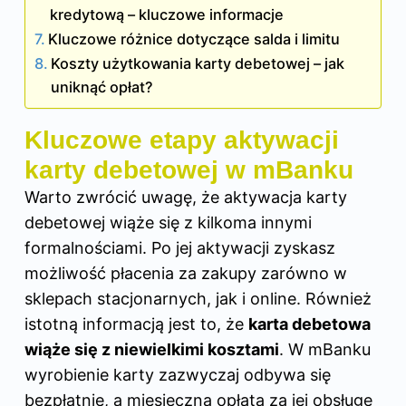
kredytową – kluczowe informacje
Kluczowe różnice dotyczące salda i limitu
Koszty użytkowania karty debetowej – jak
uniknąć opłat?
Kluczowe etapy aktywacji
karty debetowej w mBanku
Warto zwrócić uwagę, że aktywacja karty
debetowej wiąże się z kilkoma innymi
formalnościami. Po jej aktywacji zyskasz
możliwość płacenia za zakupy zarówno w
sklepach stacjonarnych, jak i online. Również
istotną informacją jest to, że
karta debetowa
wiąże się z niewielkimi kosztami
. W mBanku
wyrobienie karty zazwyczaj odbywa się
bezpłatnie, a miesięczna opłata za jej obsługę