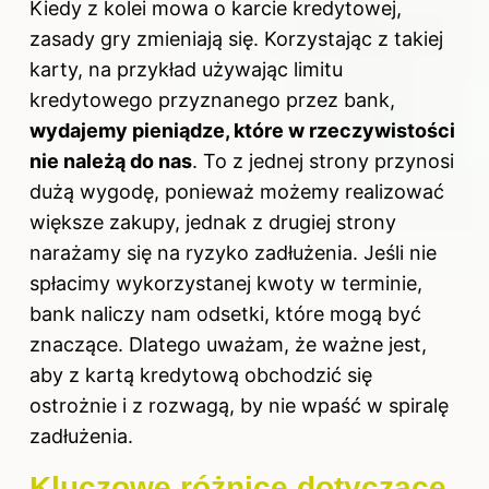
Kiedy z kolei mowa o karcie kredytowej,
zasady gry zmieniają się. Korzystając z takiej
karty, na przykład używając limitu
kredytowego przyznanego przez bank,
wydajemy pieniądze, które w rzeczywistości
nie należą do nas
. To z jednej strony przynosi
dużą wygodę, ponieważ możemy realizować
większe zakupy, jednak z drugiej strony
narażamy się na ryzyko zadłużenia. Jeśli nie
spłacimy wykorzystanej kwoty w terminie,
bank naliczy nam odsetki, które mogą być
znaczące. Dlatego uważam, że ważne jest,
aby z kartą kredytową obchodzić się
ostrożnie i z rozwagą, by nie wpaść w spiralę
zadłużenia.
Kluczowe różnice dotyczące