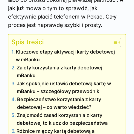
jak już mowa o tym to sprawdź,
jak
efektywnie płacić telefonem w Pekao
. Cały
proces jest naprawdę szybki i prosty.
Spis treści
Kluczowe etapy aktywacji karty debetowej
w mBanku
Zalety korzystania z karty debetowej
mBanku
Jak spokojnie ustawić debetową kartę w
mBanku – szczegółowy przewodnik
Bezpieczeństwo korzystania z karty
debetowej – co warto wiedzieć?
Znajomość zasad korzystania z karty
debetowej to klucz do bezpieczeństwa
Różnice między kartą debetową a