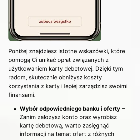
Poniżej znajdziesz istotne wskazówki, które
pomogą Ci unikać opłat związanych z
użytkowaniem karty debetowej. Dzięki tym
radom, skutecznie obniżysz koszty
korzystania z karty i lepiej zarządzisz swoimi
finansami.
Wybór odpowiedniego banku i oferty
–
Zanim założysz konto oraz wyrobisz
kartę debetową, warto zasięgnąć
informacji na temat ofert z różnych