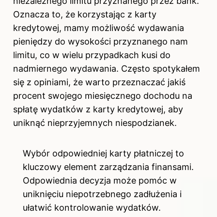
niezależnego limitu przyznanego przez bank.
Oznacza to, że korzystając z karty
kredytowej, mamy możliwość wydawania
pieniędzy do wysokości przyznanego nam
limitu, co w wielu przypadkach kusi do
nadmiernego wydawania. Często spotykałem
się z opiniami, że warto przeznaczać jakiś
procent swojego miesięcznego dochodu na
spłatę wydatków z karty kredytowej, aby
uniknąć nieprzyjemnych niespodzianek.
Wybór odpowiedniej karty płatniczej to
kluczowy element zarządzania finansami.
Odpowiednia decyzja może pomóc w
uniknięciu niepotrzebnego zadłużenia i
ułatwić kontrolowanie wydatków.