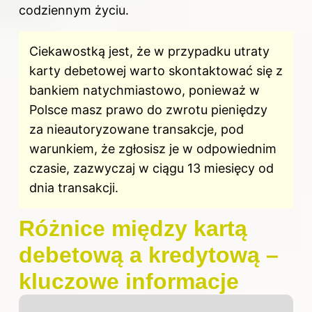
codziennym życiu.
Ciekawostką jest, że w przypadku utraty
karty debetowej warto skontaktować się z
bankiem natychmiastowo, ponieważ w
Polsce masz prawo do zwrotu pieniędzy
za nieautoryzowane transakcje, pod
warunkiem, że zgłosisz je w odpowiednim
czasie, zazwyczaj w ciągu 13 miesięcy od
dnia transakcji.
Różnice między kartą
debetową a kredytową –
kluczowe informacje