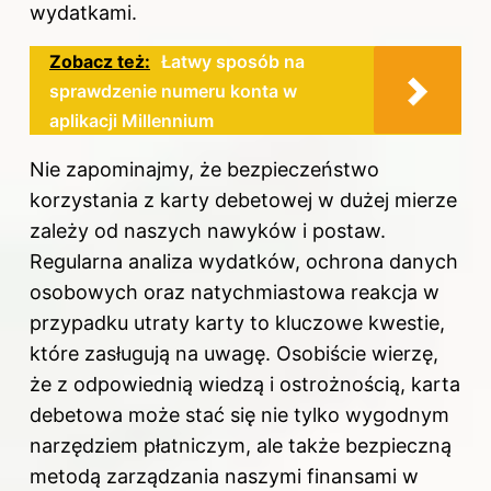
wydatkami.
Zobacz też:
Łatwy sposób na
sprawdzenie numeru konta w
aplikacji Millennium
Nie zapominajmy, że bezpieczeństwo
korzystania z karty debetowej w dużej mierze
zależy od naszych nawyków i postaw.
Regularna analiza wydatków, ochrona danych
osobowych oraz natychmiastowa reakcja w
przypadku utraty karty to kluczowe kwestie,
które zasługują na uwagę. Osobiście wierzę,
że z odpowiednią wiedzą i ostrożnością, karta
debetowa może stać się nie tylko wygodnym
narzędziem płatniczym, ale także bezpieczną
metodą zarządzania naszymi finansami w