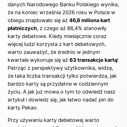
danych Narodowego Banku Polskiego wynika,
że na koniec września 2026 roku w Polsce w
obiegu znajdowało się aż
46,8 miliona kart
płatniczych
, z czego aż 86,4% stanowiły
karty debetowe. Kiedy miesięcznie coraz
więcej ludzi korzysta z kart debetowych,
warto zauważyć, że średnio w jednym
kwartale wykonuje się aż
63 transakcje kartą
!
Patrząc z perspektywy użytkownika, widzę,
że taka liczba transakcji tylko potwierdza, jak
bardzo karty są przydatne w codziennym
życiu. A jak już mowa o tym to
odwiedź nasz
artykuł i dowiedz się, jak łatwo nadać pin do
karty Pekao
.
Przy używaniu karty debetowej warto