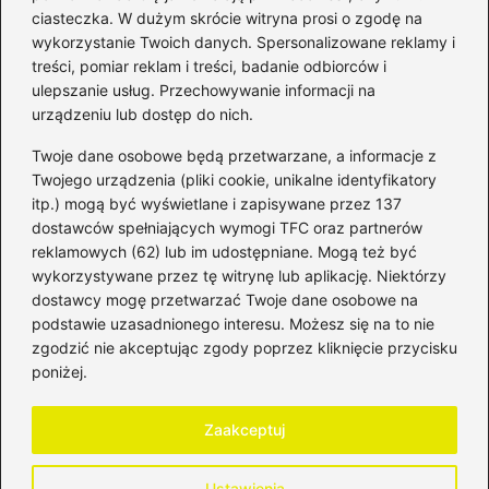
ciasteczka. W dużym skrócie witryna prosi o zgodę na
wykorzystanie Twoich danych. Spersonalizowane reklamy i
Kategorie
treści, pomiar reklam i treści, badanie odbiorców i
ulepszanie usług. Przechowywanie informacji na
Bankowość
(184)
urządzeniu lub dostęp do nich.
Fundusze
(36)
Twoje dane osobowe będą przetwarzane, a informacje z
Giełda
(28)
Twojego urządzenia (pliki cookie, unikalne identyfikatory
itp.) mogą być wyświetlane i zapisywane przez 137
Inwestycje
(50)
dostawców spełniających wymogi TFC oraz partnerów
Rentowność
(33)
reklamowych (62) lub im udostępniane. Mogą też być
Rozliczenia
(198)
wykorzystywane przez tę witrynę lub aplikację. Niektórzy
Świadczenia socjalne
(59)
dostawcy mogę przetwarzać Twoje dane osobowe na
podstawie uzasadnionego interesu. Możesz się na to nie
Waluty
(22)
zgodzić nie akceptując zgody poprzez kliknięcie przycisku
Windykacja
(50)
poniżej.
Zadłużenie
(64)
Zaakceptuj
Strona główna
Polityka prywatności
Regulamin
Ustawienia