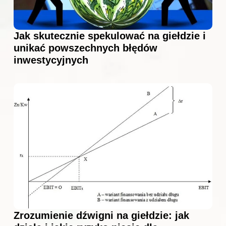
Jak skutecznie spekulować na giełdzie i
unikać powszechnych błędów
inwestycyjnych
Zrozumienie dźwigni na giełdzie: jak