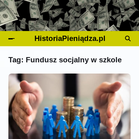
HistoriaPieniądza.pl
Tag:
Fundusz socjalny w szkole