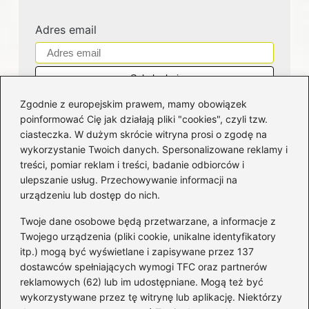
Adres email
Zgodnie z europejskim prawem, mamy obowiązek
poinformować Cię jak działają pliki "cookies", czyli tzw.
ciasteczka. W dużym skrócie witryna prosi o zgodę na
wykorzystanie Twoich danych. Spersonalizowane reklamy i
Kategorie
treści, pomiar reklam i treści, badanie odbiorców i
ulepszanie usług. Przechowywanie informacji na
Bankowość
(182)
urządzeniu lub dostęp do nich.
Fundusze
(36)
Twoje dane osobowe będą przetwarzane, a informacje z
Giełda
(28)
Twojego urządzenia (pliki cookie, unikalne identyfikatory
itp.) mogą być wyświetlane i zapisywane przez 137
Inwestycje
(49)
dostawców spełniających wymogi TFC oraz partnerów
Rentowność
(32)
reklamowych (62) lub im udostępniane. Mogą też być
Rozliczenia
(196)
wykorzystywane przez tę witrynę lub aplikację. Niektórzy