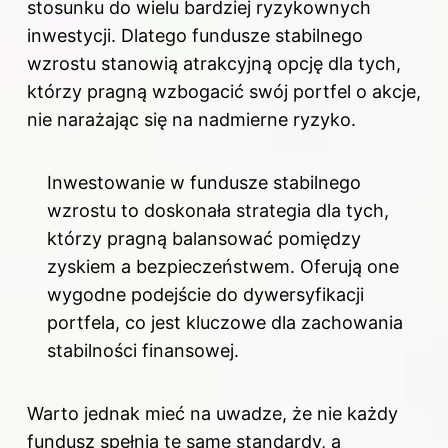
stosunku do wielu bardziej ryzykownych
inwestycji. Dlatego fundusze stabilnego
wzrostu stanowią atrakcyjną opcję dla tych,
którzy pragną wzbogacić swój portfel o akcje,
nie narażając się na nadmierne ryzyko.
Inwestowanie w fundusze stabilnego
wzrostu to doskonała strategia dla tych,
którzy pragną balansować pomiędzy
zyskiem a bezpieczeństwem. Oferują one
wygodne podejście do dywersyfikacji
portfela, co jest kluczowe dla zachowania
stabilności finansowej.
Warto jednak mieć na uwadze, że nie każdy
fundusz spełnia te same standardy, a