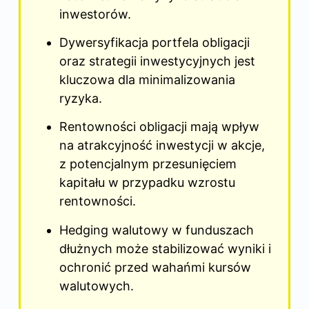
inwestorów.
Dywersyfikacja portfela obligacji
oraz strategii inwestycyjnych jest
kluczowa dla minimalizowania
ryzyka.
Rentowności obligacji
mają wpływ
na atrakcyjność inwestycji w akcje,
z potencjalnym przesunięciem
kapitału w przypadku wzrostu
rentowności.
Hedging walutowy w funduszach
dłużnych może stabilizować wyniki i
ochronić przed wahańmi kursów
walutowych.