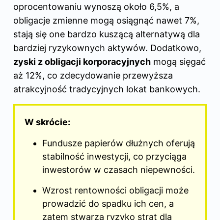
oprocentowaniu wynoszą około 6,5%, a
obligacje zmienne mogą osiągnąć nawet 7%,
stają się one bardzo kuszącą alternatywą dla
bardziej ryzykownych aktywów. Dodatkowo,
zyski z obligacji korporacyjnych
mogą sięgać
aż 12%, co zdecydowanie przewyższa
atrakcyjność tradycyjnych lokat bankowych.
W skrócie:
Fundusze papierów dłużnych oferują
stabilność inwestycji, co przyciąga
inwestorów w czasach niepewności.
Wzrost rentowności obligacji może
prowadzić do spadku ich cen, a
zatem stwarza ryzyko strat dla