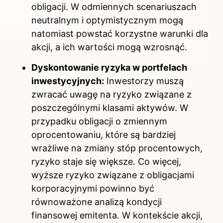
obligacji. W odmiennych scenariuszach
neutralnym i optymistycznym mogą
natomiast powstać korzystne warunki dla
akcji, a ich wartości mogą wzrosnąć.
Dyskontowanie ryzyka w portfelach
inwestycyjnych:
Inwestorzy muszą
zwracać uwagę na ryzyko związane z
poszczególnymi klasami aktywów. W
przypadku obligacji o zmiennym
oprocentowaniu, które są bardziej
wrażliwe na zmiany stóp procentowych,
ryzyko staje się większe. Co więcej,
wyższe ryzyko związane z obligacjami
korporacyjnymi powinno być
równoważone analizą kondycji
finansowej emitenta. W kontekście akcji,