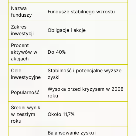
Nazwa
Fundusze stabilnego wzrostu
funduszy
Zakres
Obligacje i akcje
inwestycji
Procent
aktywów w
Do 40%
akcjach
Cele
Stabilność i potencjalne wyższe
inwestycyjne
zyski
Wysoka przed kryzysem w 2008
Popularność
roku
Średni wynik
w zeszłym
Około 11,7%
roku
Balansowanie zysku i