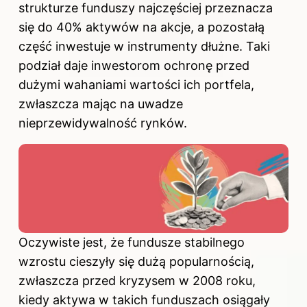
strukturze funduszy najczęściej przeznacza
się do 40% aktywów na akcje, a pozostałą
część inwestuje w instrumenty dłużne. Taki
podział daje inwestorom ochronę przed
dużymi wahaniami wartości ich portfela,
zwłaszcza mając na uwadze
nieprzewidywalność rynków.
Oczywiste jest, że fundusze stabilnego
wzrostu cieszyły się dużą popularnością,
zwłaszcza przed kryzysem w 2008 roku,
kiedy aktywa w takich funduszach osiągały