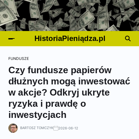
HistoriaPieniądza.pl
FUNDUSZE
Czy fundusze papierów
dłużnych mogą inwestować
w akcje? Odkryj ukryte
ryzyka i prawdę o
inwestycjach
BARTOSZ TOMCZYK
2026-06-12