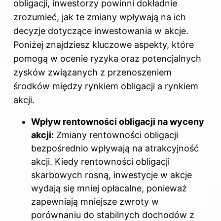
obligacji, inwestorzy powinni dokładnie
zrozumieć, jak te zmiany wpływają na ich
decyzje dotyczące inwestowania w akcje.
Poniżej znajdziesz kluczowe aspekty, które
pomogą w ocenie ryzyka oraz potencjalnych
zysków związanych z przenoszeniem
środków między rynkiem obligacji a rynkiem
akcji.
Wpływ rentowności obligacji na wyceny
akcji:
Zmiany rentowności obligacji
bezpośrednio wpływają na atrakcyjność
akcji. Kiedy rentowności obligacji
skarbowych rosną, inwestycje w akcje
wydają się mniej opłacalne, ponieważ
zapewniają mniejsze zwroty w
porównaniu do stabilnych dochodów z