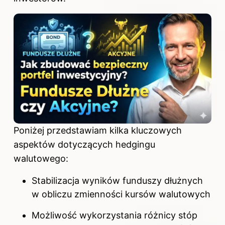
Poniżej przedstawiam kilka kluczowych
aspektów dotyczących hedgingu
walutowego:
Stabilizacja wyników funduszy dłużnych
w obliczu zmienności kursów walutowych
Możliwość wykorzystania różnicy stóp