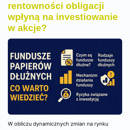
rentowności obligacji
wpłyną na investiowanie
w akcje?
W obliczu dynamicznych zmian na rynku