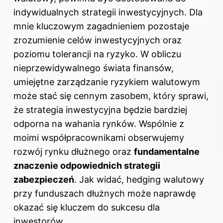
indywidualnych strategii inwestycyjnych. Dla
mnie kluczowym zagadnieniem pozostaje
zrozumienie celów inwestycyjnych oraz
poziomu tolerancji na ryzyko. W obliczu
nieprzewidywalnego świata finansów,
umiejętne zarządzanie ryzykiem walutowym
może stać się cennym zasobem, który sprawi,
że strategia inwestycyjna będzie bardziej
odporna na wahania rynków. Wspólnie z
moimi współpracownikami obserwujemy
rozwój rynku dłużnego oraz
fundamentalne
znaczenie odpowiednich strategii
zabezpieczeń
. Jak widać, hedging walutowy
przy funduszach dłużnych może naprawdę
okazać się kluczem do sukcesu dla
inwestorów.