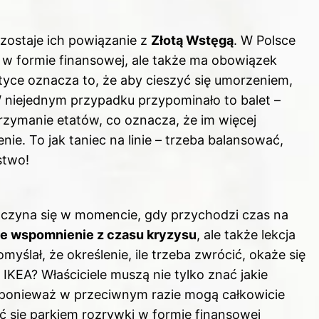
zostaje ich powiązanie z
Złotą Wstęgą
. W Polsce
o w formie finansowej, ale także ma obowiązek
tyce oznacza to, że aby cieszyć się umorzeniem,
W niejednym przypadku przypominało to balet –
trzymanie etatów, co oznacza, że im więcej
e. To jak taniec na linie – trzeba balansować,
stwo!
czyna się w momencie, gdy przychodzi czas na
iłe wspomnienie z czasu kryzysu
, ale także lekcja
yślał, że określenie, ile trzeba zwrócić, okaże się
 IKEA? Właściciele muszą nie tylko znać jakie
e, ponieważ w przeciwnym razie mogą całkowicie
ć się parkiem rozrywki w formie finansowej