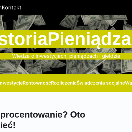
n
Kontakt
storiaPieniądza
Wiedza o inwestycjach, pieniądzach i giełdzie
Inwestycje
Rentowność
Rozliczenia
Świadczenia socjalne
Wa
oprocentowanie? Oto
ieć!