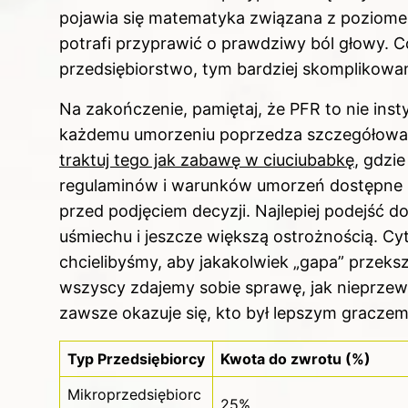
pojawia się matematyka związana z poziomem
potrafi przyprawić o prawdziwy ból głowy. C
przedsiębiorstwo, tym bardziej skomplikowan
Na zakończenie, pamiętaj, że PFR to nie insty
każdemu umorzeniu poprzedza szczegółowa w
traktuj tego jak zabawę w ciuciubabkę
, gdzie
regulaminów i warunków umorzeń dostępne są
przed podjęciem decyzji. Najlepiej podejść 
uśmiechu i jeszcze większą ostrożnością. Cyt
chcielibyśmy, aby jakakolwiek „gapa” przeks
wszyscy zdajemy sobie sprawę, jak nieprzewi
zawsze okazuje się, kto był lepszym graczem
Typ Przedsiębiorcy
Kwota do zwrotu (%)
Mikroprzedsiębiorc
25%