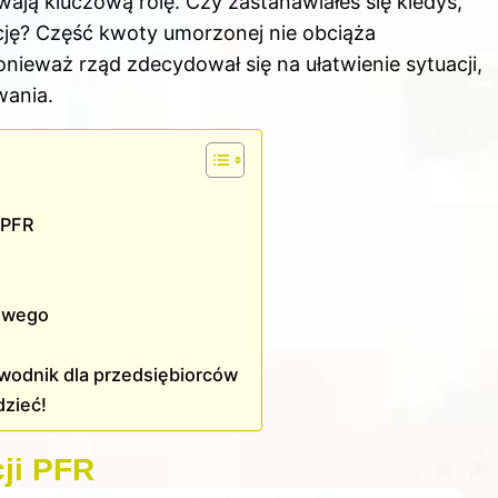
ją kluczową rolę. Czy zastanawiałeś się kiedyś,
cję? Część kwoty umorzonej nie obciąża
ieważ rząd zdecydował się na ułatwienie sytuacji,
wania.
 PFR
sowego
wodnik dla przedsiębiorców
dzieć!
ji PFR