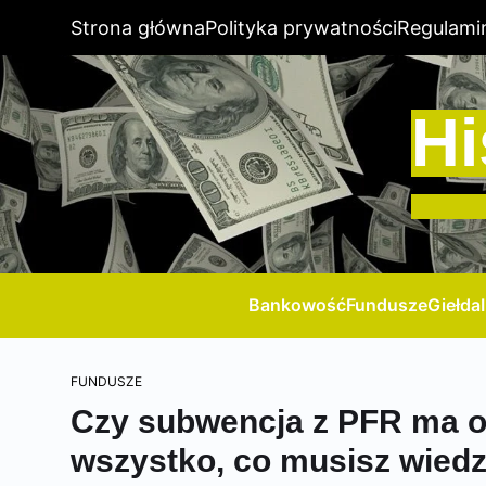
Strona główna
Polityka prywatności
Regulami
Hi
Bankowość
Fundusze
Giełda
FUNDUSZE
Czy subwencja z PFR ma 
wszystko, co musisz wiedz