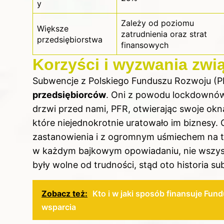
y
Zależy od poziomu
Większe
zatrudnienia oraz strat
przedsiębiorstwa
finansowych
Korzyści i wyzwania zw
Subwencje z Polskiego Funduszu Rozwoju (
przedsiębiorców
. Oni z powodu lockdownów 
drzwi przed nami, PFR, otwierając swoje okn
które niejednokrotnie uratowało im biznesy. 
zastanowienia i z ogromnym uśmiechem na twa
w każdym bajkowym opowiadaniu, nie wszystko 
były wolne od trudności, stąd oto historia s
Zobacz też:
Kto i w jaki sposób finansuje Fun
wsparcia