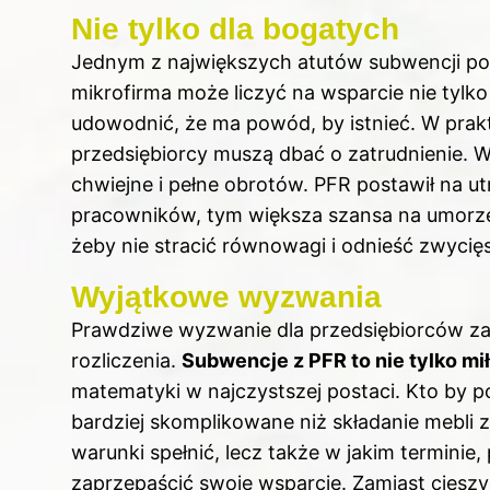
Nie tylko dla bogatych
Jednym z największych atutów subwencji po
mikrofirma może liczyć na wsparcie nie tylk
udowodnić, że ma powód, by istnieć. W prak
przedsiębiorcy muszą dbać o zatrudnienie. 
chwiejne i pełne obrotów. PFR postawił na u
pracowników, tym większa szansa na umorzeni
żeby nie stracić równowagi i odnieść zwycię
Wyjątkowe wyzwania
Prawdziwe wyzwanie dla przedsiębiorców za
rozliczenia.
Subwencje z PFR to nie tylko m
matematyki w najczystszej postaci. Kto by pom
bardziej skomplikowane niż składanie mebli z
warunki spełnić, lecz także w jakim termini
zaprzepaścić swoje wsparcie. Zamiast cieszy