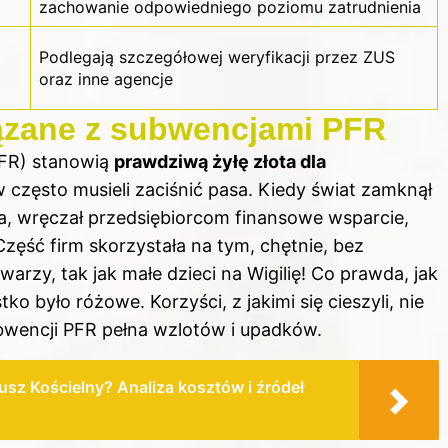
zachowanie odpowiedniego poziomu zatrudnienia
Podlegają szczegółowej weryfikacji przez ZUS
oraz inne agencje
iązane z subwencjami PFR
PFR) stanowią
prawdziwą żyłę złota dla
często musieli zaciśnić pasa. Kiedy świat zamknął
a, wręczał przedsiębiorcom finansowe wsparcie,
Część firm skorzystała na tym, chętnie, bez
rzy, tak jak małe dzieci na Wigilię! Co prawda, jak
było różowe. Korzyści, z jakimi się cieszyli, nie
ubwencji PFR pełna wzlotów i upadków.
dusz Kościelny? Analiza kosztów i źródeł