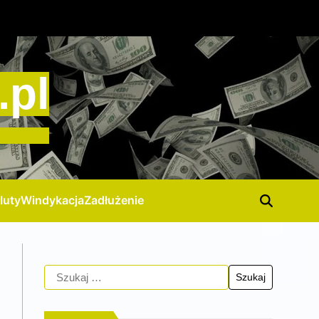
.pl
luty
Windykacja
Zadłużenie