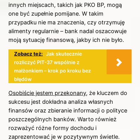
innych miejscach, takich jak PKO BP, mogą
one być zupełnie pomijane. W takim
przypadku nie ma znaczenia, czy otrzymuję
alimenty regularnie – bank nadal oszacowuje
moją sytuację finansową, jakby ich nie było.
Zobacz też:
Jak skutecznie
rozliczyć PIT-37 wspólnie z
małżonkiem – krok po kroku bez
błędów
Osobiście jestem przekonany
, że kluczem do
sukcesu jest dokładna analiza własnych
finansów oraz zbieranie informacji o polityce
poszczególnych banków. Warto również
rozważyć różne formy dochodu i
zaprezentować je w pozytywnym świetle.