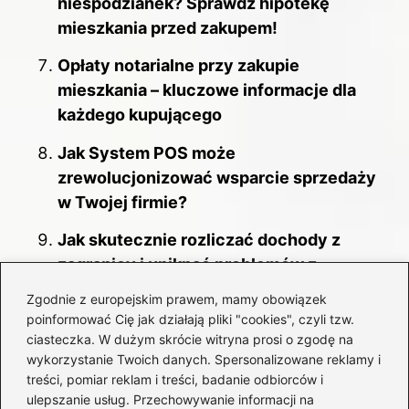
niespodzianek? Sprawdź hipotekę
mieszkania przed zakupem!
Opłaty notarialne przy zakupie
mieszkania – kluczowe informacje dla
każdego kupującego
Jak System POS może
zrewolucjonizować wsparcie sprzedaży
w Twojej firmie?
Jak skutecznie rozliczać dochody z
zagranicy i uniknąć problemów z
podatkami?
Zgodnie z europejskim prawem, mamy obowiązek
poinformować Cię jak działają pliki "cookies", czyli tzw.
Rozliczanie PIT razem czy osobno: jak
ciasteczka. W dużym skrócie witryna prosi o zgodę na
wybrać najlepsze rozwiązanie dla
wykorzystanie Twoich danych. Spersonalizowane reklamy i
oszczędności?
treści, pomiar reklam i treści, badanie odbiorców i
ulepszanie usług. Przechowywanie informacji na