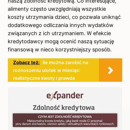
naszą zdolność kredytową. Co interesujące,
alimenty często uwzględniają wszystkie
koszty utrzymania dzieci, co pozwala uniknąć
dodatkowego odliczania innych wydatków
związanych z ich utrzymaniem. W efekcie
kredytodawcy mogą ocenić naszą sytuację
finansową w nieco korzystniejszy sposób.
Zobacz też:
Ile można zarobić na
roznoszeniu ulotek w miesiąc:
realistyczne kwoty i prawda