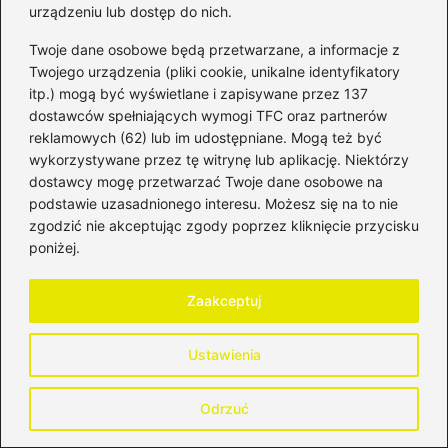
urządzeniu lub dostęp do nich.
Twoje dane osobowe będą przetwarzane, a informacje z
Twojego urządzenia (pliki cookie, unikalne identyfikatory
itp.) mogą być wyświetlane i zapisywane przez 137
dostawców spełniających wymogi TFC oraz partnerów
reklamowych (62) lub im udostępniane. Mogą też być
wykorzystywane przez tę witrynę lub aplikację. Niektórzy
Bartosz Tomczyk
dostawcy mogę przetwarzać Twoje dane osobowe na
podstawie uzasadnionego interesu. Możesz się na to nie
Bartosz, czyli autor bloga HistoriaPieniadza.pl, od lat
zgodzić nie akceptując zgody poprzez kliknięcie przycisku
zgłębia świat finansów, bankowości, inwestycji oraz rynków
poniżej.
kapitałowych. Interesuje się zarówno historią pieniądza i
systemów finansowych, jak i współczesnymi mechanizmami
rządzącymi giełdą, walutami oraz globalną gospodarką.
Zaakceptuj
Na blogu analizuje zagadnienia związane z bankowością,
funkcjonowaniem instytucji finansowych, inwestowaniem na
Ustawienia
giełdzie, rynkiem walutowym oraz zmianami, które
wpływają na wartość pieniądza w czasie. Stawia na
merytoryczne podejście, jasne tłumaczenie złożonych
Odrzuć
tematów i kontekst historyczny, który pomaga lepiej
zrozumieć dzisiejsze decyzje finansowe.