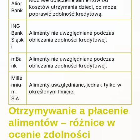
Możliwe odliczenie alimentów od
Alior
kosztów utrzymania dzieci, co może
Bank
poprawić zdolność kredytową.
ING
Bank
Alimenty nie uwzględniane podczas
Śląsk
obliczania zdolności kredytowej.
i
mBa
Alimenty nie uwzględniane podczas
nk
obliczania
zdolności kredytowej
.
Mille
nniu
Alimenty uwzględniane, jednak tylko w
m
określonym limicie.
S.A.
Otrzymywanie a płacenie
alimentów – różnice w
ocenie zdolności