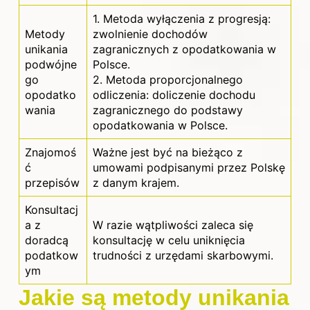
1. Metoda wyłączenia z progresją:
Metody
zwolnienie dochodów
unikania
zagranicznych z opodatkowania w
podwójne
Polsce.
go
2. Metoda proporcjonalnego
opodatko
odliczenia: doliczenie dochodu
wania
zagranicznego do podstawy
opodatkowania w Polsce.
Znajomoś
Ważne jest być na bieżąco z
ć
umowami podpisanymi przez Polskę
przepisów
z danym krajem.
Konsultacj
a z
W razie wątpliwości zaleca się
doradcą
konsultację w celu uniknięcia
podatkow
trudności z urzędami skarbowymi.
ym
Jakie są metody unikania