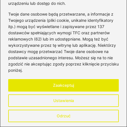
urządzeniu lub dostęp do nich.
z ulgi abolicyjnej jest
zrozumienie sytuacji, w
których mogę się o nią ubiegać
. Z ulgi mogą
Twoje dane osobowe będą przetwarzane, a informacje z
skorzystać przede wszystkim osoby
Twojego urządzenia (pliki cookie, unikalne identyfikatory
itp.) mogą być wyświetlane i zapisywane przez 137
uzyskujące dochody z pracy, działalności
dostawców spełniających wymogi TFC oraz partnerów
gospodarczej, praw autorskich czy umów
reklamowych (62) lub im udostępniane. Mogą też być
cywilnoprawnych w krajach stosujących
wykorzystywane przez tę witrynę lub aplikację. Niektórzy
metodę proporcjonalnego odliczenia. W
dostawcy mogę przetwarzać Twoje dane osobowe na
podstawie uzasadnionego interesu. Możesz się na to nie
związku z tym, kiedy współpracuję z
zgodzić nie akceptując zgody poprzez kliknięcie przycisku
zagranicznymi firmami czy instytucjami,
poniżej.
warto zweryfikować, czy w umowie z danym
krajem istnieje możliwość zastosowania tej
Zaakceptuj
ulgi.
Ustawienia
Ulga abolicyjna przysługuje
osobom odbierającym
Odrzuć
dochody z krajów