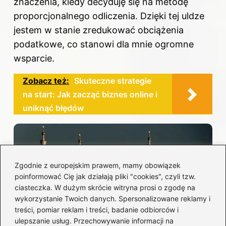
znaczenia, kiedy decyduję się na metodę
proporcjonalnego odliczenia. Dzięki tej uldze
jestem w stanie zredukować obciążenia
podatkowe, co stanowi dla mnie ogromne
wsparcie.
Zobacz też:
Skuteczne strategie
na start: Jak zacząć biznes online i
uniknąć błędów
Zgodnie z europejskim prawem, mamy obowiązek
poinformować Cię jak działają pliki "cookies", czyli tzw.
ciasteczka. W dużym skrócie witryna prosi o zgodę na
wykorzystanie Twoich danych. Spersonalizowane reklamy i
treści, pomiar reklam i treści, badanie odbiorców i
Jednym z kluczowych aspektów korzystania
ulepszanie usług. Przechowywanie informacji na