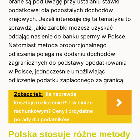
brane są pod uwagę przy ustalaniu stawki
podatkowej dla pozostałych dochodów
krajowych. Jeżeli interesuje cię ta tematyka to
sprawdź,
jakie zarobki możesz uzyskać
oddając nasienie do banku spermy w Polsce
.
Natomiast metoda proporcjonalnego
odliczenia polega na dodaniu dochodów
zagranicznych do podstawy opodatkowania
w Polsce, jednocześnie umożliwiając
odliczenie podatku zapłaconego za granicą.
Zobacz też:
Ile naprawdę
kosztuje rozliczenie PIT w biurze
rachunkowym? Ceny i przydatne
porady dla podatników
Polska stosuje różne metody