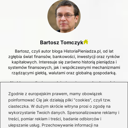
Bartosz Tomczyk
Bartosz, czyli autor bloga HistoriaPieniadza.pl, od lat
zgłębia świat finansów, bankowości, inwestycji oraz rynków
kapitałowych. Interesuje się zarówno historią pieniądza i
systemów finansowych, jak i współczesnymi mechanizmami
rządzącymi giełdą, walutami oraz globalną gospodarką.
Na blogu analizuje zagadnienia związane z bankowością,
funkcjonowaniem instytucji finansowych, inwestowaniem na
Zgodnie z europejskim prawem, mamy obowiązek
giełdzie, rynkiem walutowym oraz zmianami, które
wpływają na wartość pieniądza w czasie. Stawia na
poinformować Cię jak działają pliki "cookies", czyli tzw.
merytoryczne podejście, jasne tłumaczenie złożonych
ciasteczka. W dużym skrócie witryna prosi o zgodę na
tematów i kontekst historyczny, który pomaga lepiej
wykorzystanie Twoich danych. Spersonalizowane reklamy i
zrozumieć dzisiejsze decyzje finansowe.
treści, pomiar reklam i treści, badanie odbiorców i
ulepszanie usług. Przechowywanie informacji na