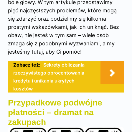
bóle głowy. W tym artykule przedstawimy
pięć najczęstszych problemów, które mogą
się zdarzyć oraz podzielimy się kilkoma
prostymi wskazówkami, jak ich uniknąć. Bez
obaw, nie jesteś w tym sam – wiele osób
zmaga się z podobnymi wyzwaniami, a my
jesteśmy tutaj, aby Ci pomóc!
Zobacz też:
Sekrety obliczania
rzeczywistego oprocentowania
kredytu i unikania ukrytych
kosztów
Przypadkowe podwójne
płatności – dramat na
zakupach