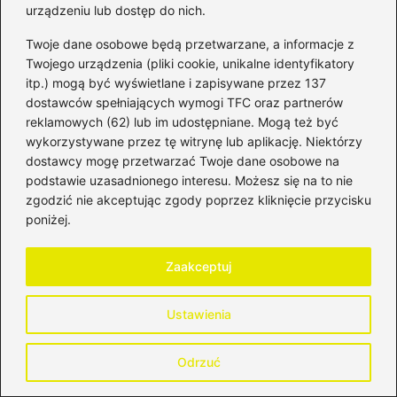
urządzeniu lub dostęp do nich.
←
Jak wybrać kredyt na 30 tys. z korzystnym
oprocentowaniem i uniknąć wysokich kosztów?
Twoje dane osobowe będą przetwarzane, a informacje z
→
Rentowność aktywów a zyski firmy: Klucz do
Twojego urządzenia (pliki cookie, unikalne identyfikatory
zwiększenia efektywności przedsiębiorstwa
itp.) mogą być wyświetlane i zapisywane przez 137
dostawców spełniających wymogi TFC oraz partnerów
reklamowych (62) lub im udostępniane. Mogą też być
wykorzystywane przez tę witrynę lub aplikację. Niektórzy
Dodaj komentarz
dostawcy mogę przetwarzać Twoje dane osobowe na
podstawie uzasadnionego interesu. Możesz się na to nie
zgodzić nie akceptując zgody poprzez kliknięcie przycisku
Twój adres email nie zostanie opublikowany.
poniżej.
Wymagane pola są oznaczone
*
Komentarz
*
Zaakceptuj
Ustawienia
Odrzuć